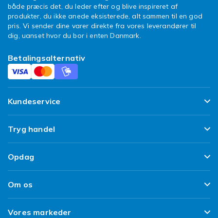
både præcis det, du leder efter og blive inspireret af
produkter, du ikke anede eksisterede, alt sammen til en god
pris. Vi sender dine varer direkte fra vores leverandører til
dig, uanset hvor du bor i enten Danmark.
Betalingsalternativ
Kundeservice
Ofte stillede spørgsmål
Tryg handel
Spor min pakke
Tilfredshedsgaranti
Opdag
Levering
Kundeanmeldelser
Top 100 fund
Fortryd & returner her
Om os
Politik & Vilkår
Design dit eget tøj
Betaling
Klimaarbejde
Brukt/ Refurbished
Vores markeder