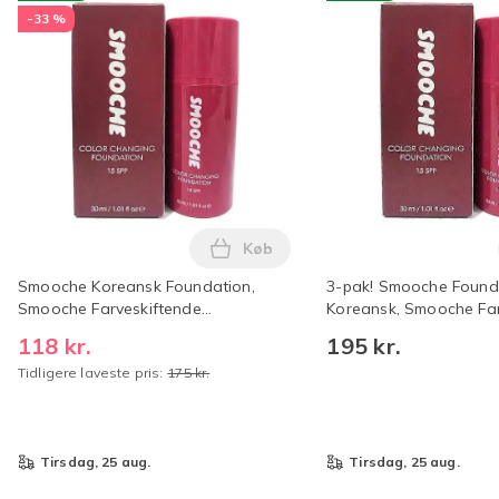
-33 %
Køb
Læg Smooche Koreansk Foundati
Smooche Koreansk Foundation,
3-pak! Smooche Found
Smooche Farveskiftende
Koreansk, Smooche Far
Foundation
Foundation, Fugtgiven
118 kr.
195 kr.
Langtidsholdbar, Jævn 
Tidligere laveste pris:
175 kr.
Alle Hudtyper - 60ml
tirsdag, 25 aug.
tirsdag, 25 aug.