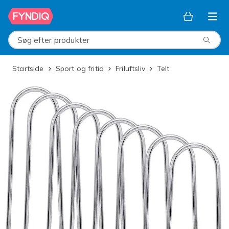
Spring til hovedindhold
Søg efter produkter
Startside
Sport og fritid
Friluftsliv
Telt