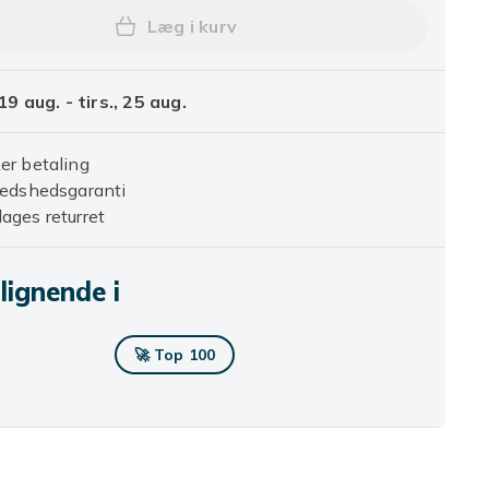
Læg i kurv
Læg Solformørkelsesbriller (3-pak) 
19 aug. - tirs., 25 aug.
er betaling
redshedsgaranti
ages returret
lignende i
🚀 Top 100