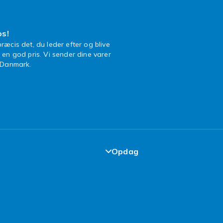
os!
ræcis det, du leder efter og blive
l en god pris. Vi sender dine varer
n Danmark.
Opdag
garanti
Top 100 fund
elser
Design dit eget tøj
kår
Design dit eget mobilcover