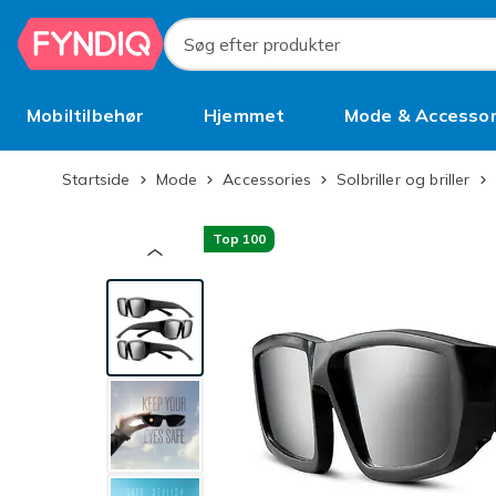
Spring til hovedindhold
Søg efter produkter
Mobiltilbehør
Hjemmet
Mode & Accessor
Brugt
Startside
Mode
Accessories
Solbriller og briller
Top 100