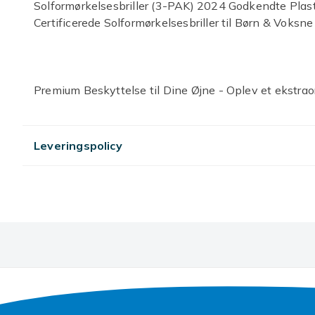
Solformørkelsesbriller (3-PAK) 2024 Godkendte Plast
Certificerede Solformørkelsesbriller til Børn & Voksne
Premium Beskyttelse til Dine Øjne - Oplev et ekstr
solformørkelsesbriller! Vores solbriller beskytter dine
kan se en formørkelse.
Leveringspolicy
Nyd Sikker Solvisning - Vores ISO & CE certificerede 
sikkerhedsstandarder for at sikre, at de er sikre til di
Fra en Anset Producent - Fremstillet af en producent
Astronomical Society, har vores solformørkelsesbrille
der tilbyder den beskyttelse, du har brug for.