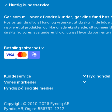
Hurtig kundeservice
Gør som millioner af andre kunder, gør dine fund hos 
Hos os gør du altid et fund, og vi ønsker, at du skal finde både p
inspireret af produkter, du ikke anede eksisterede, alt sammen ti
direkte fra vores leverandører til dig, uanset hvor du bor i ente
Betalingsalternativ
Kundeservice
Tryg handel
Vores markeder
Ofte stillede spørgsmål
Tilfredsheds
Fyndiq på sociale medier
Fyndiq Sverige
Spor min pakke
Kundeanmeld
Fyndiq Finland
Copyright © 2010-2026 Fyndiq AB
Levering
Politik & Vil
Fyndiq AB, Org.nr: 556792-1712
Fyndiq Norge