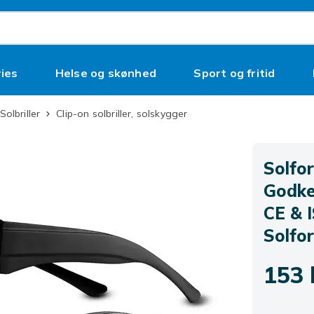
ies
Helse og skønhed
Sport og fritid
Solbriller
Clip-on solbriller, solskygger
Solfor
Godken
CE & I
Solfor
153 