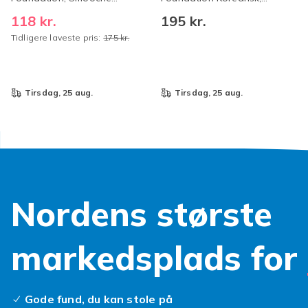
Farveskiftende Foundation
Smooche Farveskiftende
118 kr.
195 kr.
Foundation, Fugtgivende
Tidligere laveste pris:
175 kr.
Concealer Langtidsholdbar,
Jævn Hudtone til Alle
Hudtyper - 60ml
tirsdag, 25 aug.
tirsdag, 25 aug.
Nordens største
markedsplads for
Gode fund, du kan stole på