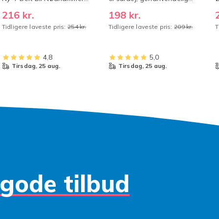
og Selekniv (4 Stykker)
opbevaring i økologisk
H
216 kr.
198 kr.
bomuld, frysesikker
B
Tidligere laveste pris:
254 kr.
Tidligere laveste pris:
209 kr.
T
4,8
5,0
tirsdag, 25 aug.
tirsdag, 25 aug.
gode tilbud