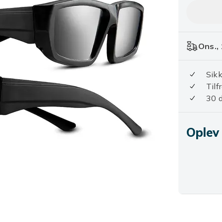
Ons., 
Sikk
Tilf
30 d
Oplev 