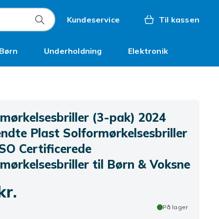
Kundeservice
Til kassen
Børn
Underholdning
Elektronik
Kampagner
mørkelsesbriller (3-pak) 2024
dte Plast Solformørkelsesbriller
SO Certificerede
mørkelsesbriller til Børn & Voksne
kr.
På lager