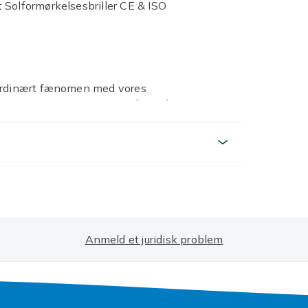
 Solformørkelsesbriller CE & ISO
aordinært fænomen med vores
 øjne mod skadelige UV-stråler, så du sikkert
solformørkelsesbriller opfylder de strengeste
rekte visning & observation af solen.
Anmeld et juridisk problem
, der overholder reglerne fra American
r en tyk papkonstruktion & overlegne linser,