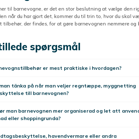
r til barnevogne, er det en stor beslutning at vælge den ri
n når du har gjort det, kommer du til trin to, hvor du skal v
t tilbehør, der findes, for at gøre barnevognen nemmere og 
. Her hos Fyndiq finder du et stort, godt og billigt udvalg af a
sele, navneskilte og andet tilbehør, der får din baby til at k
tillede spørgsmål
 sig lidt bedre tilpas i barnevognen. Og når du bruger mang
rnevogn, er det vigtigt at føle sig så godt tilpas som muligt
ordan du gerne vil køre rundt i en barnevogn.
nevognstillbehør er mest praktiske i hvordagen?
et vellykket køb
, og gå fra sikkerhed til sjov, når du handler, så du får både 
 man tänka på når man veljer regntæppe, myggnetting
barnevognslegetøj. Hvis du har spørgsmål til din ordre elle
eskyttelse till barnevognen?
 dit køb, kan du kontakte Fyndiqs kundeservice, så hjælper 
ør man barnevognen mer organiserad og let att anven
ad eller shoppingrunda?
et rigtige tilbehør
 er en søskendevogn med flere bæresele eller en lille, hurt
ndtagsbeskyttelse, havendvermare eller andra