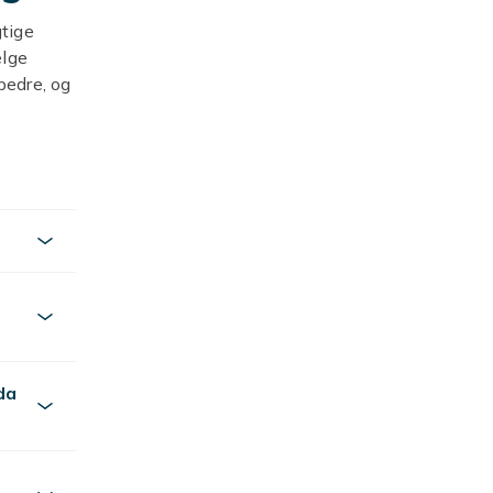
gtige
ælge
bedre, og
lt fra
øre lidt
e timer om
. Tænk
et
r ønsker
vi dig med
da
ig