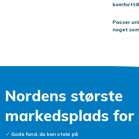
klapvogn, er d
komforttil
betingelser f
er et klapvog
Passer uni
følelse smitte
noget som 
Se også:
vog
Nordens største
markedsplads for
Gode fund, du kan stole på