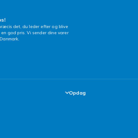
os!
ræcis det, du leder efter og blive
l en god pris. Vi sender dine varer
n Danmark.
Opdag
garanti
Top 100 fund
elser
Design dit eget tøj
kår
Design dit eget mobilcover