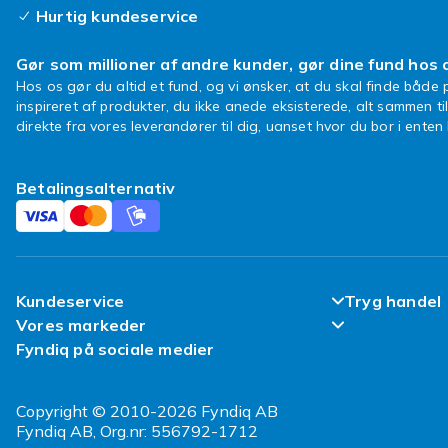
Hurtig kundeservice
Gør som millioner af andre kunder, gør dine fund hos 
Hos os gør du altid et fund, og vi ønsker, at du skal finde både p
inspireret af produkter, du ikke anede eksisterede, alt sammen ti
direkte fra vores leverandører til dig, uanset hvor du bor i ente
Betalingsalternativ
Kundeservice
Tryg handel
Vores markeder
Ofte stillede spørgsmål
Tilfredsheds
Fyndiq på sociale medier
Fyndiq Sverige
Spor min pakke
Kundeanmeld
Fyndiq Finland
Copyright © 2010-2026 Fyndiq AB
Levering
Politik & Vil
Fyndiq AB, Org.nr: 556792-1712
Fyndiq Norge