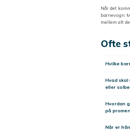
Når det komme
barnevogn. Me
mellem alt de
barnet gladere
regnslag, bære
Ofte s
bedre og føle
dagen i en ba
selv over, hv
Hvilke bar
Tips til 
Tænk holistisk
Hvad skal
vindskærm og 
eller solb
at klage over
din sag.
Hvordan g
på promen
Valg af d
Uanset om det
Når er hå