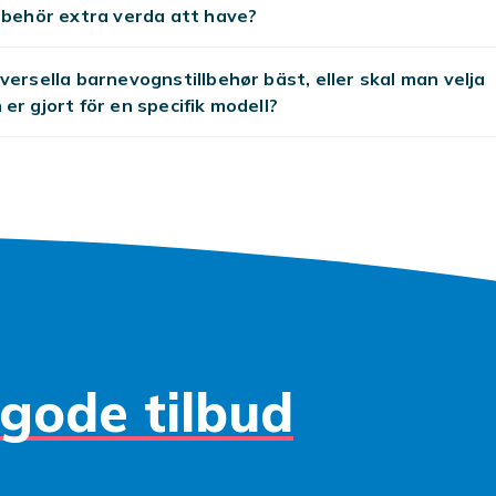
et vigtigt, at du føler, at dit barn er trygt og har de bedste
lbehör extra verda att have?
or en rolig og behagelig rejse. Selv hvis dit barn ikke bemærk
nsskilt med barnets navn, skaber det en dejlig følelse i dig 
versella barnevognstillbehør bäst, eller skal man velja
r af på dit barn.
er gjort för en specifik modell?
ne
og
barnevognstilbehør
.
gode tilbud