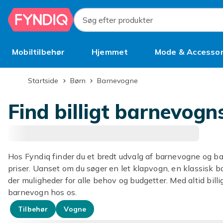
Spring til hovedindhold
Søg efter produkter
Mobiltilbehør
Hjemmet
Mode & Accessor
Brugt
Startside
Børn
Barnevogne
Find billigt barnevogn
Hos Fyndiq finder du et bredt udvalg af barnevogne og b
priser. Uanset om du søger en let klapvogn, en klassisk b
der muligheder for alle behov og budgetter. Med altid billi
barnevogn hos os.
Tilbehør
Vogne