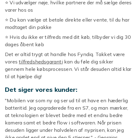
⭐️ Vi udvælger nøje, hvilke partnere der må sælge deres
varer hos os
⭐️ Du kan vælge at betale direkte eller vente, til du har
modtaget din pakke
⭐️ Hvis du ikke er tilfreds med dit køb, tilbyder vi dig 30
dages åbent køb
Det er altid trygt at handle hos Fyndiq. Takket være
vores
tilfredshedsgaranti
kan du føle dig sikker
gennem hele købsprocessen. Vi står desuden altid klar
til at hjælpe dig!
Det siger vores kunder:
"Mobilen var som ny og ser ud til at have en hæderlig
batteritid. Jeg opgraderede fra en S7, og man mærker,
at teknologien er blevet bedre med et endnu bedre
kamera samt et bedre flow i softwaren. Når prisen
desuden ligger under halvdelen af nyprisen, kan jeg
ikke andet end at give den 5 stjerner." - Georgios