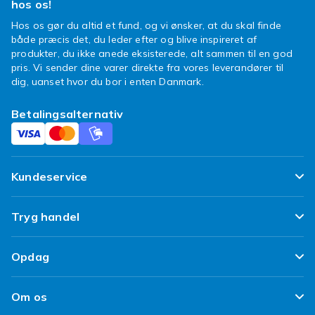
hos os!
Hos os gør du altid et fund, og vi ønsker, at du skal finde
både præcis det, du leder efter og blive inspireret af
produkter, du ikke anede eksisterede, alt sammen til en god
pris. Vi sender dine varer direkte fra vores leverandører til
dig, uanset hvor du bor i enten Danmark.
Betalingsalternativ
Kundeservice
Ofte stillede spørgsmål
Tryg handel
Spor min pakke
Tilfredshedsgaranti
Opdag
Levering
Kundeanmeldelser
Top 100 fund
Fortryd & returner her
Om os
Politik & Vilkår