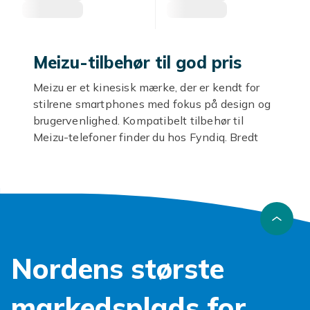
Meizu-tilbehør til god pris
Meizu er et kinesisk mærke, der er kendt for
stilrene smartphones med fokus på design og
brugervenlighed. Kompatibelt tilbehør til
Meizu-telefoner finder du hos Fyndiq. Bredt
udvalg af covers, skærmbeskyttelse og
opladere til Meizu M-serien og andre Meizu-
modeller til konkurrencedygtige priser.
Covers og beskyttelse til
Meizu
Nordens største
Beskyt din Meizu mod stød og ridser med et
passende cover. TPU-covers i silikone er
markedsplads for
fleksible og giver god stødabsorbering. Pung-