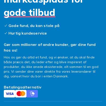
etuier med kortholder kombinerer beskyttelse
med praktisk opbevaring.
gode tilbud
Skærmbeskyttelse til Meizu
Gode fund, du kan stole på
Beskyt Meizus display med en
skærmbeskyttelse af hærdet glas. Hærdet
Hurtig kundeservice
glasbeskyttelse giver den bedste beskyttelse
mod ridser og revner. Tjek kompatibiliteten
Gør som millioner af andre kunder, gør dine fund
med din specifikke Meizu-model.
hos os!
Hos os gør du altid et fund, og vi ønsker, at du skal finde
Opladere og kabler til Meizu
både præcis det, du leder efter og blive inspireret af
produkter, du ikke anede eksisterede, alt sammen til en god
Meizu-telefoner bruger USB-C til opladning.
pris. Vi sender dine varer direkte fra vores leverandører til
Vælg en kompatibel hurtigoplader og USB-C-
dig, uanset hvor du bor i enten Danmark.
kabel. Meizu understøtter hurtigopladning på
de fleste moderne modeller. En ekstra
Betalingsalternativ
vægadapter eller powerbank sikrer, at din
Meizu altid er opladet.