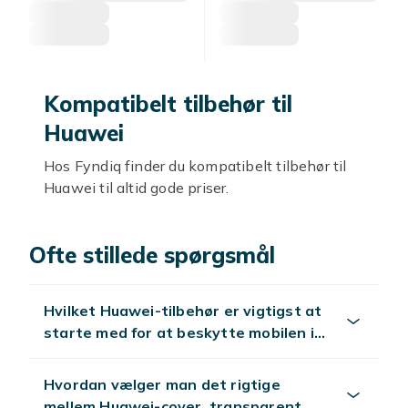
Kompatibelt tilbehør til
Huawei
Hos Fyndiq finder du kompatibelt tilbehør til
Huawei til altid gode priser.
Kompatible covers Huawei
Ofte stillede spørgsmål
Kompatible covers til Huawei beskytter
telefonen. Velg cover merket kompatibelt med
Huawei.
Hvilket Huawei-tilbehør er vigtigst at
starte med for at beskytte mobilen i
Skærmbeskyttere
hverdagen?
Kompatible skærmbeskyttere i herdet glass
Hvordan vælger man det rigtige
beskytter Huawei-skærmen.
mellem Huawei-cover, transparent