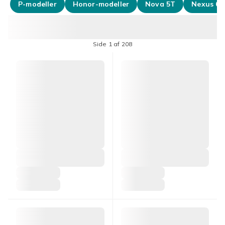
P-modeller
Honor-modeller
Nova 5T
Nexus 6P
Side 1 af 208