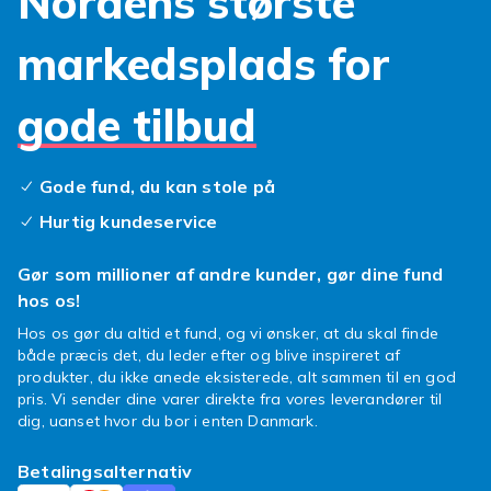
Nordens største
priser. Vi tilbyder kompatible produkter til alle
populaere Huawei-modeller. Uanset om du
markedsplads for
soeger et cover, skærmbeskyttelse eller
oplader finder du det hos os. Nye produkter
gode tilbud
tilfoyes loeende med hurtig levering.
Hos Fyndiq finder du kompatibelt Huawei-
tilbehoer i et bredt sortiment til altid gode
Gode fund, du kan stole på
priser. Vi tilbyder kompatible produkter til alle
Hurtig kundeservice
populaere Huawei-modeller. Uanset om du
soeger et cover, skærmbeskyttelse eller
Gør som millioner af andre kunder, gør dine fund
oplader finder du det hos os. Nye produkter
hos os!
tilfoyes loeende med hurtig levering.
Hos os gør du altid et fund, og vi ønsker, at du skal finde
Hos Fyndiq finder du kompatibelt Huawei-
både præcis det, du leder efter og blive inspireret af
tilbehoer i et bredt sortiment til altid gode
produkter, du ikke anede eksisterede, alt sammen til en god
pris. Vi sender dine varer direkte fra vores leverandører til
priser. Vi tilbyder kompatible produkter til alle
dig, uanset hvor du bor i enten Danmark.
populaere Huawei-modeller. Uanset om du
soeger et cover, skærmbeskyttelse eller
Betalingsalternativ
oplader finder du det hos os. Nye produkter