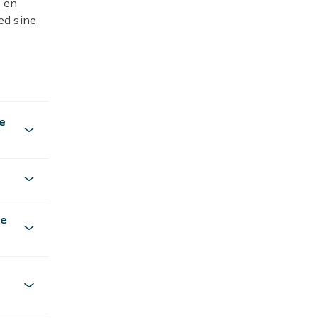
e en
ed sine
ge
 på
at det
e
ning af at
ig, hvis
stadig er
diqs
ge
overinger
er findes