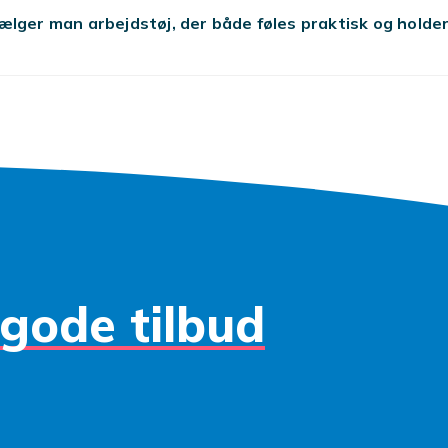
 kvinder, som kvinder også kan have på. Der er intet, der siger
lger man arbejdstøj, der både føles praktisk og holde
ør være involveret i byggeri, og derfor er det godt, at der fi
l kvinder såvel som til mænd. Så anskaf dig et par pæne, sli
, handsker og arbejdssko, og kom bare i gang og bygg! Med
støj, du finder her, behøver du ikke at skære i resten af ​​dit
or at have råd til at udføre renoveringen.
gode tilbud