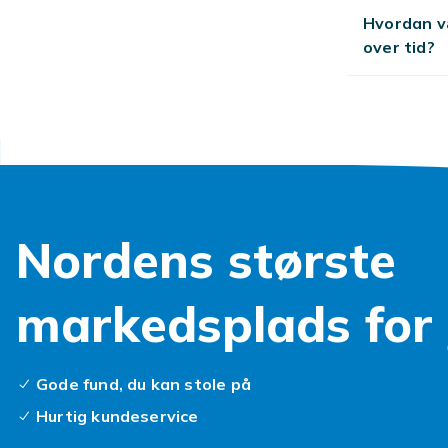
arbejdstøj til
Hvordan væ
kvinder ikke b
over tid?
arbejdstøj ti
arbejdsbukser
billige arbejd
byggebudget f
Nordens største
markedsplads for
Gode fund, du kan stole på
Hurtig kundeservice