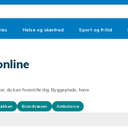
ies
Helse og skønhed
Sport og fritid
online
eter, du kan forestille dig. Byggeplads, have
Køkken
Brandvæsen
Ambulance