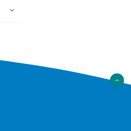
, at
r
ndes
dstærke
 det