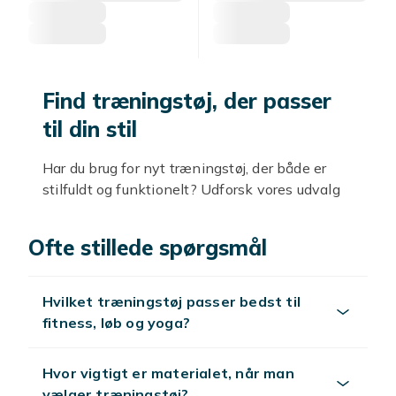
Find træningstøj, der passer
til din stil
Har du brug for nyt træningstøj, der både er
stilfuldt og funktionelt? Udforsk vores udvalg
hos Fyndiq! Inden for vores udvalg af
træningstøj finder du et bredt udvalg, der
Ofte stillede spørgsmål
passer til alle typer træning. Fra løb og fitness
til yoga og pilates har vi alt, hvad du behøver
for at blive motiveret træt og svedig.
Hvilket træningstøj passer bedst til
fitness, løb og yoga?
Føler du dig klar til din næste træning med et
nyt outfit? Vælg mellem mange stilarter og
farver, der får dig til at skille dig ud både i
Hvor vigtigt er materialet, når man
fitnesscentret og på løbebanen. Vores
vælger træningstøj?