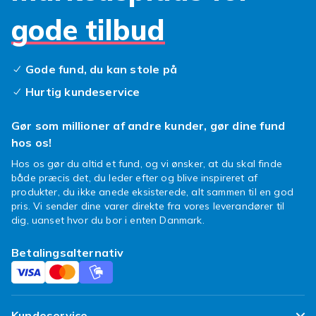
skærmbeskyttelsen er kompatibel med din
gode tilbud
specifikke BlackBerry-model.
Opladere og kabler til
Gode fund, du kan stole på
BlackBerry
Hurtig kundeservice
BlackBerry-telefoner bruger typisk Micro USB
Gør som millioner af andre kunder, gør dine fund
eller USB-C afhængigt af modellen. KEY2 og
hos os!
KEY2 LE bruger USB-C, mens ældre modeller
bruger Micro USB. Hos Fyndiq finder du
Hos os gør du altid et fund, og vi ønsker, at du skal finde
både præcis det, du leder efter og blive inspireret af
ladekabler, vægadaptere og biloplader i
produkter, du ikke anede eksisterede, alt sammen til en god
kompatible varianter til alle BlackBerry-
pris. Vi sender dine varer direkte fra vores leverandører til
modeller.
dig, uanset hvor du bor i enten Danmark.
Køb BlackBerry-tilbehør
Betalingsalternativ
billigt hos Fyndiq
Hos Fyndiq finder du BlackBerry-tilbehør til
konkurrencedygtige priser med altid billig
Kundeservice