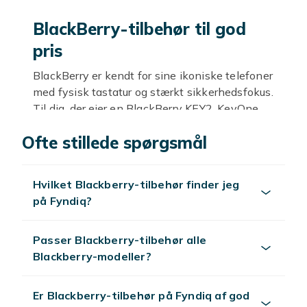
BlackBerry-tilbehør til god
pris
BlackBerry er kendt for sine ikoniske telefoner
med fysisk tastatur og stærkt sikkerhedsfokus.
Til dig, der ejer en BlackBerry KEY2, KeyOne,
Priv eller en anden BlackBerry-model, findes
Ofte stillede spørgsmål
et bredt udvalg af tilbehør til at holde enheden
beskyttet og funktionel. Hos Fyndiq finder du
covers, skærmbeskyttelse, opladere og kabler
Hvilket Blackberry-tilbehør finder jeg
til konkurrencedygtige priser.
på Fyndiq?
Covers og etuier til
BlackBerry
Passer Blackberry-tilbehør alle
Blackberry-modeller?
Et godt cover beskytter din BlackBerry mod
stød, ridser og hverdagens påvirkninger. Vælg
Er Blackberry-tilbehør på Fyndiq af god
et hårdt cover i plast eller TPU-materiale, der