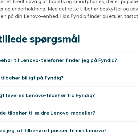
er et bredt udvalg af tablets og smartphones, der er populær
ier og underholdning. Med det rette tilbehør beskytter og udv
ten på din Lenovo-enhed. Hos Fyndiq finder du etuier, tastat
lse og opladere til Lenovo-tablets og telefoner til
gtige priser.
tillede spørgsmål
 og covers til Lenovo-tablets
lbehør til Lenovo-telefoner finder jeg på Fyndiq?
rien er populær til skolen, hjemmet og arbejdet. Beskyt di
 med et robust etui, der holder den sikker mod stød og fald.
r forvandler tabletten til et mere produktivt redskab. Vælg e
tilbehør billigt på Fyndiq?
med din specifikke model, fx Lenovo Tab M10, Tab P11 elle
gt leveres Lenovo-tilbehør fra Fyndiq?
 TPU-etuier er bløde og nemme at montere, mens hårde cove
beskyttelse. Læderimitations-etuier med standfunktion er p
nde tilbehør til ældre Lenovo-modeller?
 video.
eskyttelse til Lenovo
d jeg, at tilbehøret passer til min Lenovo?