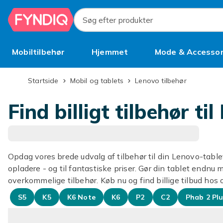
Spring til hovedindhold
Søg efter produkter
Mobiltilbehør
Hjemmet
Mode & Accessor
Brugt
Startside
Mobil og tablets
Lenovo tilbehør
Find billigt tilbehør ti
Opdag vores brede udvalg af tilbehør til din Lenovo-tablet!
opladere - og til fantastiske priser. Gør din tablet endn
overkommelige tilbehør. Køb nu og find billige tilbud hos 
S5
K5
K6 Note
K6
P2
C2
Phab 2 Pl