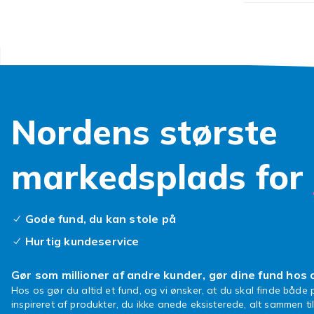
Skærmbeskytt
revner. Vælg 
Plastikfilm e
Tastat
Eksterne tast
Nordens største
redskab for a
kompakte mode
markedsplads for
og navigation
Oplade
Gode fund, du kan stole på
Lenovo-enhed
Hurtig kundeservice
Vægadaptere, 
Gør som millioner af andre kunder, gør dine fund hos 
Køb Le
Hos os gør du altid et fund, og vi ønsker, at du skal finde både p
inspireret af produkter, du ikke anede eksisterede, alt sammen ti