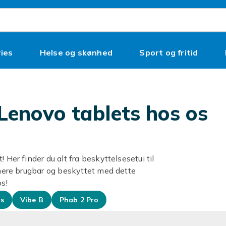
ies
Helse og skønhed
Sport og fritid
l Lenovo tablets hos os
 Her finder du alt fra beskyttelsesetui til
u mere brugbar og beskyttet med dette
os!
us
Vibe B
Phab 2 Pro