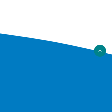
og
del.
skyttelse.
aftfuldt
 fås i
, tegning
odellen.
diq