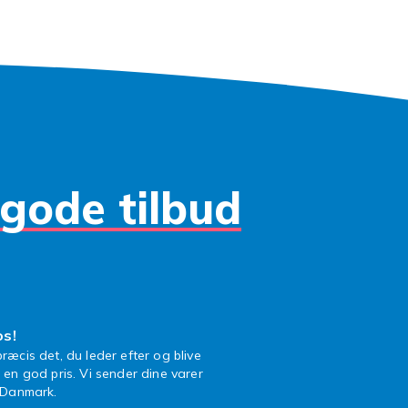
e en mere spændende og levende arbejdsplads. Ja, fyld op 
r online og start arbejdet med en ny printer eller en grøn
tusch, som du bruger til at markere noget vigtigt – eller til 
gelige pauser på arbejdet.
gode tilbud
os!
ræcis det, du leder efter og blive
l en god pris. Vi sender dine varer
n Danmark.