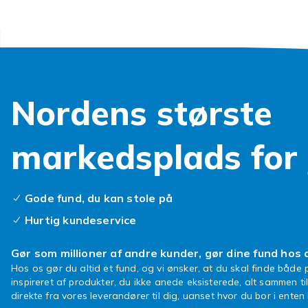
bedre og hav
kontorartikle
overstregnings
fremhæve hyg
Nordens største
markedsplads for
Gode fund, du kan stole på
Hurtig kundeservice
Gør som millioner af andre kunder, gør dine fund hos 
Hos os gør du altid et fund, og vi ønsker, at du skal finde både p
inspireret af produkter, du ikke anede eksisterede, alt sammen ti
direkte fra vores leverandører til dig, uanset hvor du bor i ente