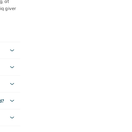
g, at
iq giver
og vrag
 til gode
øbe et
ed flere
it køb,
iketter
,
d?
lv en
Det samme
it arbejde