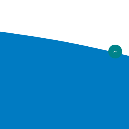
med
at