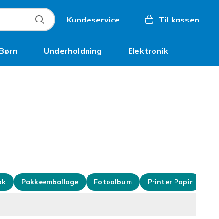
Kundeservice
Til kassen
Børn
Underholdning
Elektronik
Kampagner
ok
Pakkeemballage
Fotoalbum
Printer Papir
Ka