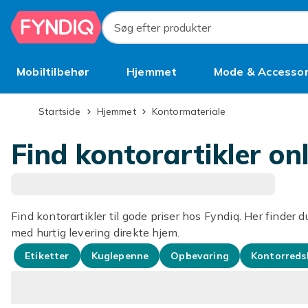
Spring til hovedindhold
Søg efter produkter
Mobiltilbehør
Hjemmet
Mode & Accessor
Brugt
Startside
Hjemmet
Kontormateriale
Find kontorartikler on
Find kontorartikler til gode priser hos Fyndiq. Her finder du
med hurtig levering direkte hjem.
Etiketter
Kuglepenne
Opbevaring
Kontorreds