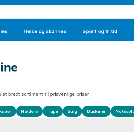
ies
Helse og skønhed
Sport og fritid
line
 et bredt sortiment til prisvenlige priser
kaber
Holdere
Tape
Salg
Maskiner
Notesbl