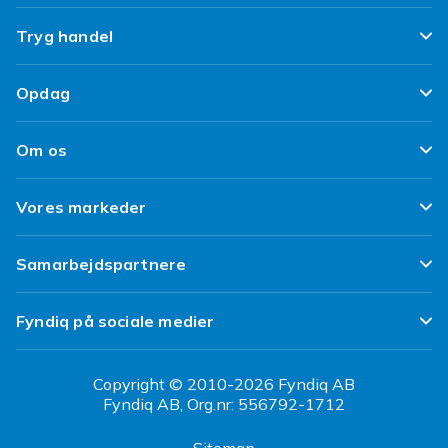
Ofte stillede spørgsmål
Tryg handel
Spor min pakke
Tilfredshedsgaranti
Opdag
Levering
Kundeanmeldelser
Top 100 fund
Fortryd & returner her
Om os
Politik & Vilkår
Design dit eget tøj
Betaling
Klimaarbejde
Brukt/ Refurbished
Vores markeder
Design dit eget mobilcover
Kundeservice
Job hos Fyndiq
Tillbagekaldelser
Fyndiq Sverige
Samarbejdspartnere
Tilgængelighed
Fyndiq Finland
Partner Help Center
Transparensrapport
Fyndiq på sociale medier
Fyndiq Norge
Regler og kvalitet
CDON Danmark
Copyright © 2010-2026 Fyndiq AB
Fyndiq AB, Org.nr: 556792-1712
CDON Sverige