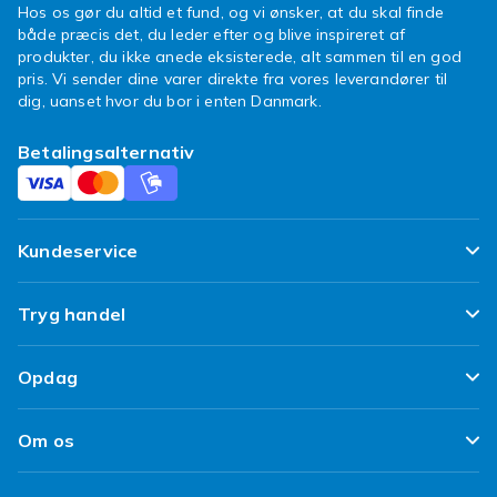
Hos os gør du altid et fund, og vi ønsker, at du skal finde
enhed er du bedre forberedt.
både præcis det, du leder efter og blive inspireret af
produkter, du ikke anede eksisterede, alt sammen til en god
Sådan vælger du den rette
pris. Vi sender dine varer direkte fra vores leverandører til
nødradio
dig, uanset hvor du bor i enten Danmark.
Tænk over, hvilke strømkilder du vil have, om
Betalingsalternativ
den skal kunne oplade mobilen, og om du vil
have lommelygte. Til beredskab er flere
strømkilder trygt. Vælg en nødradio, der passer
Kundeservice
til dit behov.
Handl nødradioer hos Fyndiq
Ofte stillede spørgsmål
Tryg handel
Hos Fyndiq finder du et bredt udvalg af
Spor min pakke
nødradioer til konkurrencedygtige priser, med
Tilfredshedsgaranti
Opdag
altid billig fragt og et sortiment, der fyldes op
Levering
Kundeanmeldelser
dagligt. Vær forberedt – fynd den rette
Top 100 fund
Fortryd & returner her
Om os
nødradio på ét og samme sted.
Politik & Vilkår
Design dit eget tøj
Se også
radio
,
lyd og musik
samt
Betaling
Klimaarbejde