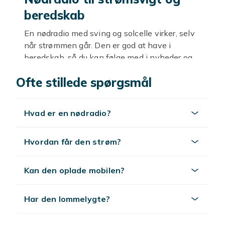
beredskab
En nødradio med sving og solcelle virker, selv
når strømmen går. Den er god at have i
beredskab, så du kan følge med i nyheder og
information. Hos Fyndiq finder du nødradioer i
Ofte stillede spørgsmål
mange modeller til gode priser.
Virker uden strøm
Hvad er en nødradio?
En nødradio kan drives med sving eller
solcelle, så den virker uden strøm fra
Hvordan får den strøm?
stikkontakten. Det gør den god at have ved
strømsvigt og i beredskab. Når andet
elektronik ikke virker, kan du stadig få
Kan den oplade mobilen?
nyheder og information.
Har den lommelygte?
Flere strømkilder
Mange nødradioer kan lades med håndsving,