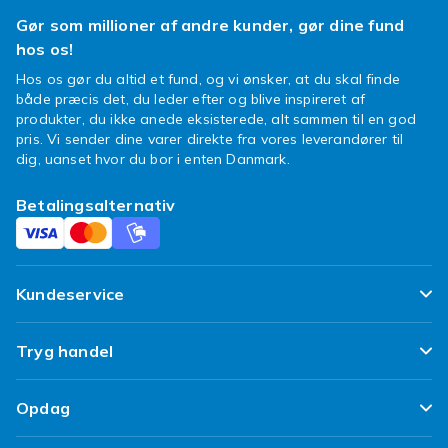
badeværelset, i sommerhuset og på
Gør som millioner af andre kunder, gør dine fund
arbejdspladsen, hvor du vil have lyd i
hos os!
baggrunden. En kompakt model tager lidt
Hos os gør du altid et fund, og vi ønsker, at du skal finde
plads og er nem at stille på en hylde eller
både præcis det, du leder efter og blive inspireret af
bænk. Den giver hurtigt lyd i rummet.
produkter, du ikke anede eksisterede, alt sammen til en god
pris. Vi sender dine varer direkte fra vores leverandører til
Sådan vælger du den rette
dig, uanset hvor du bor i enten Danmark.
radio
Betalingsalternativ
Tænk over, om du vil have DAB, FM eller
begge, om radioen skal kunne køre på batteri,
og om du vil have Bluetooth. Til sommerhuset
Kundeservice
er en bærbar model smart. Vælg en radio, der
passer til, hvor du vil bruge den.
Ofte stillede spørgsmål
Tryg handel
Handl radioer hos Fyndiq
Spor min pakke
Hos Fyndiq finder du et bredt udvalg af radioer
Tilfredshedsgaranti
Opdag
til konkurrencedygtige priser, med altid billig
Levering
Kundeanmeldelser
fragt og et sortiment, der fyldes op dagligt. Få