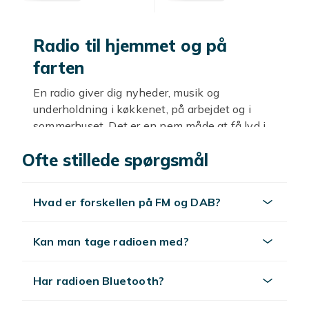
Radio til hjemmet og på
farten
En radio giver dig nyheder, musik og
underholdning i køkkenet, på arbejdet og i
sommerhuset. Det er en nem måde at få lyd i
baggrunden i hverdagen. Hos Fyndiq finder du
Ofte stillede spørgsmål
radioer i mange modeller til gode priser.
FM og DAB
Hvad er forskellen på FM og DAB?
DAB er digital radio med klar lyd og mange
kanaler, mens FM er den klassiske analoge
Kan man tage radioen med?
radio. Mange radioer klarer begge dele, så du
får både digitale og analoge kanaler. Tjek,
hvilke bånd radioen understøtter, hvis det er
Har radioen Bluetooth?
vigtigt for dig.