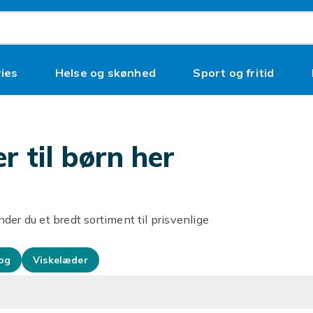
ies
Helse og skønhed
Sport og fritid
er til børn her
inder du et bredt sortiment til prisvenlige
og
Viskelæder