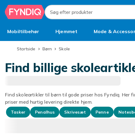
Spring til hovedindhold
Søg efter produkter
Mobiltilbehør
Hjemmet
Mode & Accessor
Brugt
Startside
Børn
Skole
Find billige skoleartikl
Find skoleartikler til børn til gode priser hos Fyndiq. Her f
priser med hurtig levering direkte hjem.
Tasker
Penalhus
Skrivesæt
Penne
Notesb