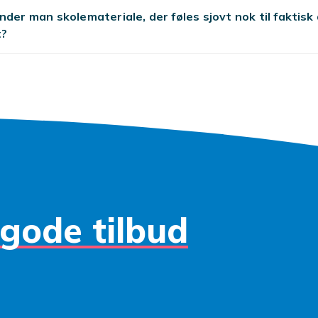
mt meget, meget mere. Hvorfor ikke benytte lejligheden til 
nder man skolemateriale, der føles sjovt nok til faktisk
, gymnastiktaske, madkasse og skolesæt i ét køb? Fragten e
t?
dkøbskurv til randen med de skoleartikler, dit barn har brug f
gode tilbud