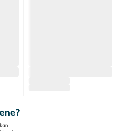
nene?
 kan