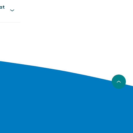
at købe
 at
r gratis,
or!