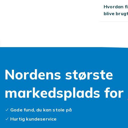
skrivesæt, sa
Hvordan fi
en skoletaske
blive brug
så fyld din in
Nordens største
markedsplads for
Gode fund, du kan stole på
Hurtig kundeservice