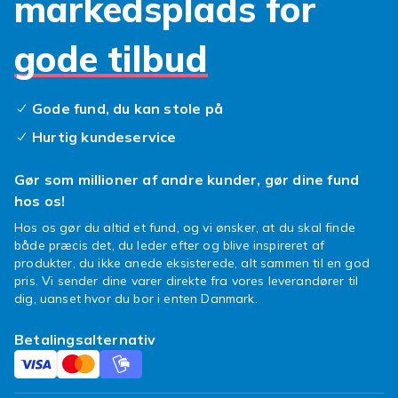
markedsplads for
børnegitter til trappen kan bare være en
ekstra del af trappen og blandt andet have
gode tilbud
samme farve. Dørstoppere fås i mange
forskellige farver og liver hjemmet op i stedet
for at gøre det kedeligt!
Gode fund, du kan stole på
Hurtig kundeservice
Gør som millioner af andre kunder, gør dine fund
hos os!
Hos os gør du altid et fund, og vi ønsker, at du skal finde
både præcis det, du leder efter og blive inspireret af
produkter, du ikke anede eksisterede, alt sammen til en god
pris. Vi sender dine varer direkte fra vores leverandører til
dig, uanset hvor du bor i enten Danmark.
Betalingsalternativ