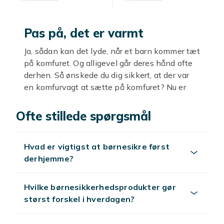
Pas på, det er varmt
Ja, sådan kan det lyde, når et barn kommer tæt
på komfuret. Og alligevel går deres hånd ofte
derhen. Så ønskede du dig sikkert, at der var
en komfurvagt at sætte på komfuret? Nu er
det muligt, fordi Fyndiq ønsker, at dit barn skal
være tryg. Børnesikkerhed er vigtig, og uanset
Ofte stillede spørgsmål
om du planlægger at børnesikre stikkontakter
eller sætte en børnegitter op, er det ekstremt
Hvad er vigtigst at børnesikre først
vigtigt, at det bliver gjort. Gem ikke alt det
derhjemme?
uundværlige til efter ulykken er sket, men tjek
hvor billigt det er her med blandt andet
klemmebeskyttere, så kan du købe flere, og
Hvilke børnesikkerhedsprodukter gør
voila, dit hjem er børnesikkert!
størst forskel i hverdagen?
Tips til et vellykket køb