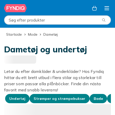
Spring til hovedindhold
Søg efter produkter
Startside
Mode
Dametøj
Dametøj og undertøj
Letar du efter damkläder & underkläder? Hos Fyndiq
hittar du ett brett utbud i flera stilar og storlekar till
priser som passar alla plånböcker. Finde din nästa
favorit med snabb leverans!
Undertøj
Strømper og strømpebukser
Bade
Kj