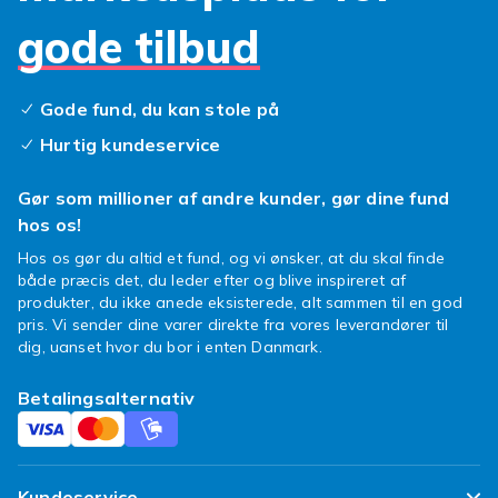
tøjshopping burde ikke behøve at være en
gode tilbud
ekstra stressfaktor. Hos os kan du trygt og
nemt shoppe billigt lingeri samt dametøj
online i dit hjems rolige hjørne, og når du først
Gode fund, du kan stole på
er ude i byen, har du tid til at drikke en kop
Hurtig kundeservice
kaffe med veninderne og slappe af!
Gør som millioner af andre kunder, gør dine fund
hos os!
Hos os gør du altid et fund, og vi ønsker, at du skal finde
både præcis det, du leder efter og blive inspireret af
produkter, du ikke anede eksisterede, alt sammen til en god
pris. Vi sender dine varer direkte fra vores leverandører til
dig, uanset hvor du bor i enten Danmark.
Betalingsalternativ
Kundeservice