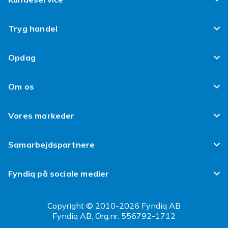
Ofte stillede spørgsmål
Tryg handel
Spor min pakke
Tilfredshedsgaranti
Opdag
Levering
Kundeanmeldelser
Top 100 fund
Fortryd & returner her
Om os
Politik & Vilkår
Design dit eget tøj
Betaling
Klimaarbejde
Brukt/ Refurbished
Vores markeder
Design dit eget mobilcover
Kundeservice
Job hos Fyndiq
Tillbagekaldelser
Fyndiq Sverige
Samarbejdspartnere
Tilgængelighed
Fyndiq Finland
Partner Help Center
Transparensrapport
Fyndiq på sociale medier
Fyndiq Norge
Regler og kvalitet
CDON Danmark
Copyright © 2010-2026 Fyndiq AB
Fyndiq AB, Org.nr: 556792-1712
CDON Sverige