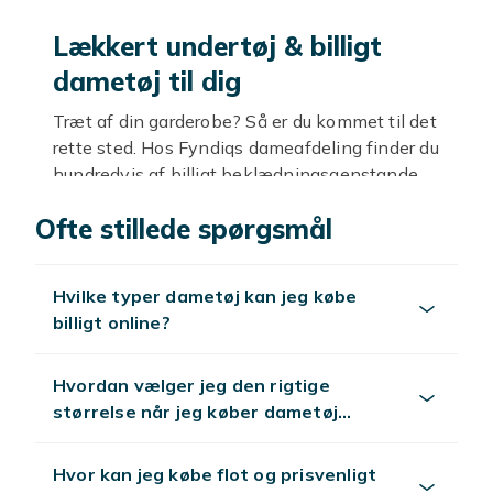
Lækkert undertøj & billigt
dametøj til dig
Træt af din garderobe? Så er du kommet til det
rette sted. Hos Fyndiqs dameafdeling finder du
hundredvis af billigt beklædningsgenstande
inden for dametøj. Stilfuldt, feminint, robust
Ofte stillede spørgsmål
eller praktisk, vi har det meste. Derudover kan
du finde gode tilbud blandt et udvalg af
stilfuldt undertøj til rigtig gode priser.
Hvilke typer dametøj kan jeg købe
billigt online?
Tips til et vellykket køb
For at øge chancerne for, at du bliver 100%
Hvordan vælger jeg den rigtige
tilfreds, når du køber dametøj online, er der en
størrelse når jeg køber dametøj
række ting, du kan overveje. Dobbelttjek
online?
venligst størrelsen for at sikre dig, at du har
valgt den rigtige. I tilfælde, hvor annoncerne
Hvor kan jeg købe flot og prisvenligt