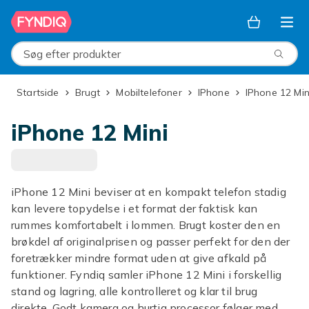
Spring til hovedindhold
Søg efter produkter
Startside
Brugt
Mobiltelefoner
iPhone
iPhone 12 Min
iPhone 12 Mini
iPhone 12 Mini beviser at en kompakt telefon stadig
kan levere topydelse i et format der faktisk kan
rummes komfortabelt i lommen. Brugt koster den en
brøkdel af originalprisen og passer perfekt for den der
foretrækker mindre format uden at give afkald på
funktioner. Fyndiq samler iPhone 12 Mini i forskellig
stand og lagring, alle kontrolleret og klar til brug
direkte. Godt kamera og hurtig processor følger med