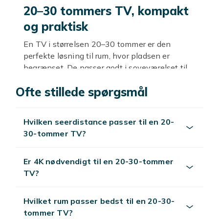
20–30 tommers TV, kompakt
og praktisk
En TV i størrelsen 20–30 tommer er den
perfekte løsning til rum, hvor pladsen er
begrænset. De passer godt i soveværelset til
aftensening, i køkkenet som selskab under
Ofte stillede spørgsmål
madlavning, på børneværelset eller i et
gæsteværelse. Den kompakte størrelse gør
dem også nemme at flytte og montere om.
Hvilken seerdistance passer til en 20-
Rigtig opløsning til 20–30
30-tommer TV?
tommer
Er 4K nødvendigt til en 20-30-tommer
Til TV-apparater i denne størrelse er HD
TV?
Ready (720p) eller Full HD (1080p) mere end
tilstrækkeligt. På en afstand af 1–2 meter og
Hvilket rum passer bedst til en 20-30-
en skærmstørrelse under 32 tommer er
tommer TV?
forskellen mellem Full HD og 4K næsten