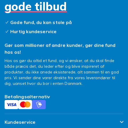
gode tilbud
en pæn installation. Tjek VESA-målene
(typisk 75×75 eller 100×100 mm) inden du
køber et TV-beslag.
Gode fund, du kan stole på
Find din 20–30 tommers TV
Hurtig kundeservice
hos Fyndiq
Gør som millioner af andre kunder, gør dine fund
Hos Fyndiq finder du et bredt sortiment af
hos os!
kompakte TV-apparater fra kendte mærker
Hos os gør du altid et fund, og vi ønsker, at du skal finde
som Samsung, LG, Philips og TCL til
både præcis det, du leder efter og blive inspireret af
konkurrencedygtige priser. Sammenlign
produkter, du ikke anede eksisterede, alt sammen til en god
pris. Vi sender dine varer direkte fra vores leverandører til
modeller og find den rette TV til dit rum i dag.
dig, uanset hvor du bor i enten Danmark.
Billedkvalitet og teknologi i
Betalingsalternativ
kompaktformat
Selv i 20–30 tommer finder du i dag moderne
TV-apparater med LED-baggrundsbelysning,
Kundeservice
god farvegengivelse og indbyggede højttalere,