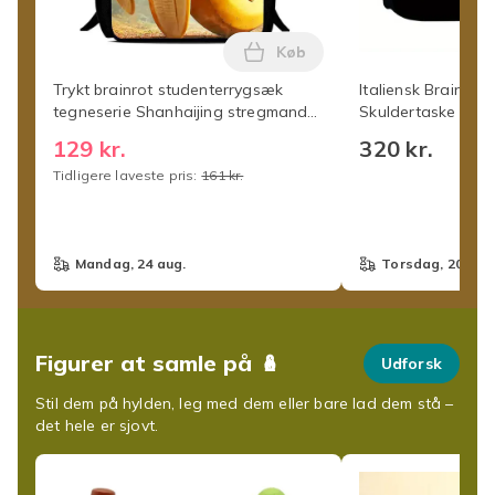
Køb
Læg Trykt brainrot student
Trykt brainrot studenterrygsæk
Italiensk Brainrot 
tegneserie Shanhaijing stregmand
Skuldertaske Træ
rygsæk letvægt
Skole Taske-38
129 kr.
320 kr.
Tidligere laveste pris:
161 kr.
mandag, 24 aug.
torsdag, 20 aug
Figurer at samle på 🪆
Udforsk
Stil dem på hylden, leg med dem eller bare lad dem stå –
det hele er sjovt.