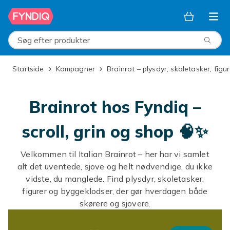
Spring til hovedindhold
Søg efter produkter
Startside
Kampagner
Brainrot – plysdyr, skoletasker, fi
Brainrot hos Fyndiq –
scroll, grin og shop 🧠✨
Velkommen til Italian Brainrot – her har vi samlet
alt det uventede, sjove og helt nødvendige, du ikke
vidste, du manglede. Find plysdyr, skoletasker,
figurer og byggeklodser, der gør hverdagen både
skørere og sjovere.