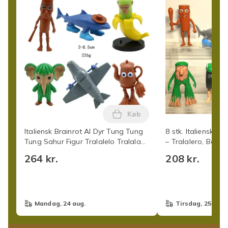
Køb
Læg Italiensk Brainrot AI 
Italiensk Brainrot AI Dyr Tung Tung
8 stk. Italienske B
Tung Sahur Figur Tralalelo Tralala
– Tralalero, Bomba
Figur Dukke Legetøj Skrivebord
Bananini – Samle
264 kr.
208 kr.
Dekoration Model Ornament Gave
Style B-6PCS
mandag, 24 aug.
tirsdag, 25 aug.