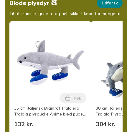
Bløde plysdyr 🧸
Udforsk
Til at kramme, grine af og helt sikkert købe for mange af.
Køb
Læg 35 cm italiensk Brainro
35 cm italiensk Brainrot Tralalero
30 cm Italiensk Br
Tralala plysdukke Anime blød pude
Tralala Plysdukke
perifer legetøj
Pude Perifer Lege
132 kr.
304 kr.