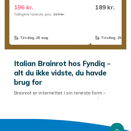
Tralala Action Legetøjsfigurer
Tralala Action Leg
196 kr.
189 kr.
_25[D]
_28[D]
Tidligere laveste pris:
229 kr.
tirsdag, 25 aug.
tirsdag, 25 aug.
Italian Brainrot hos Fyndiq –
alt du ikke vidste, du havde
brug for
Brainrot er internettet i sin reneste form –
trends, memes og ting, der føles lige så
tilfældige som underholdende. Hos Fyndiq
finder du plysdyr til at kramme, skoletasker til
stil og hverdag, figurer at samle på eller bare
have stående, og byggeklodser til timer med