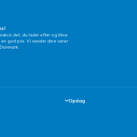
os!
ræcis det, du leder efter og blive
l en god pris. Vi sender dine varer
n Danmark.
Opdag
garanti
Top 100 fund
elser
Design dit eget tøj
kår
Design dit eget mobilcover