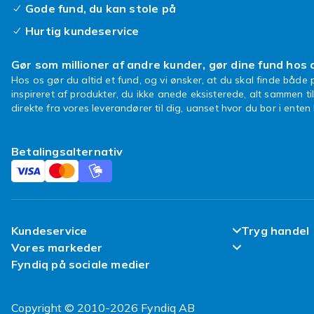
Gode fund, du kan stole på
Hurtig kundeservice
Gør som millioner af andre kunder, gør dine fund hos 
Hos os gør du altid et fund, og vi ønsker, at du skal finde både p
inspireret af produkter, du ikke anede eksisterede, alt sammen ti
direkte fra vores leverandører til dig, uanset hvor du bor i ente
Betalingsalternativ
Kundeservice
Tryg handel
Vores markeder
Ofte stillede spørgsmål
Tilfredsheds
Fyndiq på sociale medier
Fyndiq Sverige
Spor min pakke
Kundeanmeld
Fyndiq Finland
Copyright © 2010-2026 Fyndiq AB
Levering
Politik & Vil