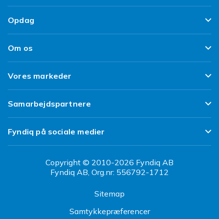
Spor min pakke
Tilfredshedsgaranti
Opdag
Levering
Kundeanmeldelser
Top 100 fund
Fortryd & returner her
Om os
Politik & Vilkår
Design dit eget tøj
Betaling
Klimaarbejde
Brukt/ Refurbished
Vores markeder
Design dit eget mobilcover
Kundeservice
Job hos Fyndiq
Tillbagekaldelser
Fyndiq Sverige
Samarbejdspartnere
Tilgængelighed
Fyndiq Finland
Partner Help Center
Transparensrapport
Fyndiq på sociale medier
Fyndiq Norge
Regler og kvalitet
CDON Danmark
Copyright © 2010-2026 Fyndiq AB
Fyndiq AB, Org.nr: 556792-1712
CDON Sverige
Sitemap
CDON Finland
Samtykkepræferencer
CDON Norge