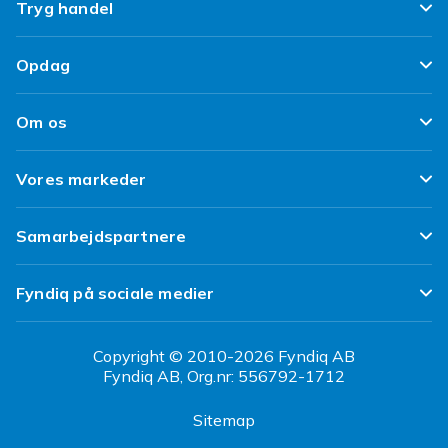
Ofte stillede spørgsmål
Tryg handel
Spor min pakke
Tilfredshedsgaranti
Opdag
Levering
Kundeanmeldelser
Top 100 fund
Fortryd & returner her
Om os
Politik & Vilkår
Design dit eget tøj
Betaling
Klimaarbejde
Brukt/ Refurbished
Vores markeder
Design dit eget mobilcover
Kundeservice
Job hos Fyndiq
Tillbagekaldelser
Fyndiq Sverige
Samarbejdspartnere
Tilgængelighed
Fyndiq Finland
Partner Help Center
Transparensrapport
Fyndiq på sociale medier
Fyndiq Norge
Regler og kvalitet
CDON Danmark
Copyright © 2010-2026 Fyndiq AB
Fyndiq AB, Org.nr: 556792-1712
CDON Sverige
Sitemap
CDON Finland