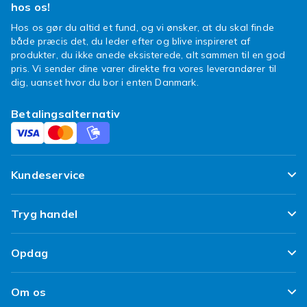
hos os!
Hos os gør du altid et fund, og vi ønsker, at du skal finde
både præcis det, du leder efter og blive inspireret af
produkter, du ikke anede eksisterede, alt sammen til en god
pris. Vi sender dine varer direkte fra vores leverandører til
dig, uanset hvor du bor i enten Danmark.
Betalingsalternativ
Kundeservice
Ofte stillede spørgsmål
Tryg handel
Spor min pakke
Tilfredshedsgaranti
Opdag
Levering
Kundeanmeldelser
Top 100 fund
Fortryd & returner her
Om os
Politik & Vilkår