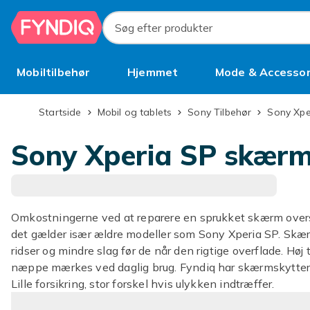
Spring til hovedindhold
Søg efter produkter
Mobiltilbehør
Hjemmet
Mode & Accessor
Brugt
Startside
Mobil og tablets
Sony Tilbehør
Sony Xpe
Sony Xperia SP skærm
Omkostningerne ved at reparere en sprukket skærm overs
det gælder især ældre modeller som Sony Xperia SP. Skærm
ridser og mindre slag før de når den rigtige overflade. Høj
næppe mærkes ved daglig brug. Fyndiq har skærmskyttere ti
Lille forsikring, stor forskel hvis ulykken indtræffer.