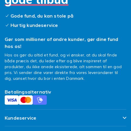
tåringe er ofte i et blødt metal, der nemt kan
formes, så ringen sidder godt. Til detaljer
Gode fund, du kan stole på
bruges glas, zirkonia eller farvede sten. Læs
gerne produktbeskrivelsen, så du ved, hvilket
Hurtig kundeservice
materiale du får.
Gør som millioner af andre kunder, gør dine fund
Til sommer, strand og fest
hos os!
Tåringe er perfekte til sommeren, ferien og
Hos os gør du altid et fund, og vi ønsker, at du skal finde
både præcis det, du leder efter og blive inspireret af
dage ved stranden, hvor fødderne er bare. De
produkter, du ikke anede eksisterede, alt sammen til en god
giver et afslappet og legende udtryk, der
pris. Vi sender dine varer direkte fra vores leverandører til
passer godt til sandaler, kjoler og let
dig, uanset hvor du bor i enten Danmark.
sommertøj. Tåringe er også fine til fest og
festivaler, hvor du vil tilføje et ekstra strejf til
Betalingsalternativ
dit look. Mange bruger dem sammen med
ankelkæder for at fremhæve fødderne endnu
mere. Selvom de er mest populære om
sommeren, kan tåringe sagtens bæres hele
Kundeservice
året, hvis du synes om udtrykket.