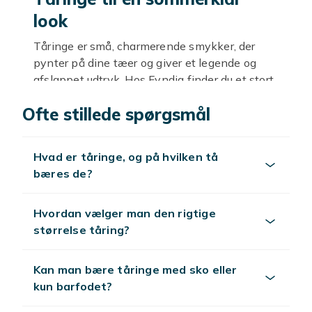
look
Tåringe er små, charmerende smykker, der
pynter på dine tæer og giver et legende og
afslappet udtryk. Hos Fyndiq finder du et stort
udvalg af billige tåringe, så du nemt kan finde
Ofte stillede spørgsmål
noget, der passer til din stil. Tåringe er især
populære om sommeren, når sandaler og bare
fødder kommer frem, men de kan bæres hele
Hvad er tåringe, og på hvilken tå
året, hvis du har lyst. Her kan du gå på
bæres de?
opdagelse blandt mange modeller, fra enkle
og diskrete ringe til mere dekorerede varianter
med sten og detaljer.
Hvordan vælger man den rigtige
størrelse tåring?
Forskellige typer tåringe
Tåringe findes i mange modeller. De mest
Kan man bære tåringe med sko eller
enkle er glatte og smalle ringe, der giver et
kun barfodet?
diskret og elegant udtryk. Vil du have mere