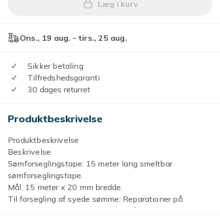
Læg i kurv
Læg 15M sømforseglingstape
Ons., 19 aug. - tirs., 25 aug.
Sikker betaling
Tilfredshedsgaranti
30 dages returret
Produktbeskrivelse
Produktbeskrivelse
Beskrivelse:
Sømforseglingstape: 15 meter lang smeltbar
sømforseglingstape.
Mål: 15 meter x 20 mm bredde.
Til forsegling af syede sømme: Reparationer på
polyurethan (PU) belagt vandtæt åndbart væv: