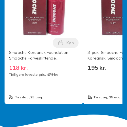
Produktsikkerhedsinformation
Køb
Læg Smooche Koreansk Founda
Smooche Koreansk Foundation,
3-pak! Smooche Fou
Smooche Farveskiftende
Koreansk, Smooche 
Foundation
Foundation, Fugtgiv
118 kr.
195 kr.
Langtidsholdbar, Jæv
Tidligere laveste pris:
175 kr.
Alle Hudtyper - 60ml
tirsdag, 25 aug.
tirsdag, 25 aug.