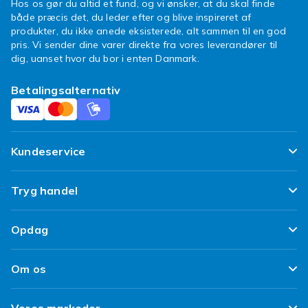
Hos os gør du altid et fund, og vi ønsker, at du skal finde
både præcis det, du leder efter og blive inspireret af
produkter, du ikke anede eksisterede, alt sammen til en god
pris. Vi sender dine varer direkte fra vores leverandører til
dig, uanset hvor du bor i enten Danmark.
Betalingsalternativ
Kundeservice
Ofte stillede spørgsmål
Tryg handel
Spor min pakke
Tilfredshedsgaranti
Opdag
Levering
Kundeanmeldelser
Top 100 fund
Fortryd & returner her
Om os
Politik & Vilkår
Design dit eget tøj
Betaling
Klimaarbejde
Brukt/ Refurbished