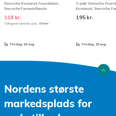
Smooche Koreansk Foundation,
3-pak! Smooche Found
Smooche Farveskiftende
Koreansk, Smooche Far
Foundation
Foundation, Fugtgiven
118 kr.
195 kr.
Langtidsholdbar, Jævn 
Tidligere laveste pris:
175 kr.
Alle Hudtyper - 60ml
tirsdag, 25 aug.
tirsdag, 25 aug.
Nordens største
markedsplads for