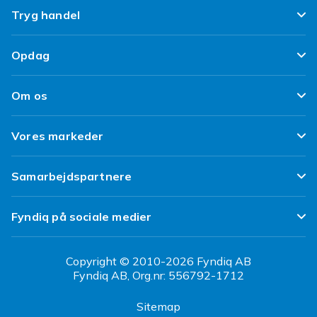
Ofte stillede spørgsmål
Tryg handel
Spor min pakke
Tilfredshedsgaranti
Opdag
Levering
Kundeanmeldelser
Top 100 fund
Fortryd & returner her
Om os
Politik & Vilkår
Design dit eget tøj
Betaling
Klimaarbejde
Brukt/ Refurbished
Vores markeder
Design dit eget mobilcover
Kundeservice
Job hos Fyndiq
Tillbagekaldelser
Fyndiq Sverige
Samarbejdspartnere
Tilgængelighed
Fyndiq Finland
Partner Help Center
Transparensrapport
Fyndiq på sociale medier
Fyndiq Norge
Regler og kvalitet
CDON Danmark
Copyright © 2010-2026 Fyndiq AB
Fyndiq AB, Org.nr: 556792-1712
CDON Sverige
Sitemap
CDON Finland