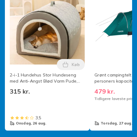
Aftagelig oversejl og myggenet for at holde myg ude
Andre oplysninger
Robust konstruktion med glasfiberstænger
Forseglede sømme for optimal vejrbeskyttelse
Designet til at modstå regn, vind og morgendug
Varenr.
96a19f55-7bd1-4d8c-82f5-878101f6569a
Produktsikkerhedsinformation
Køb
Læg 2-i-1 Hundehus Stor Hund
2-i-1 Hundehus Stor Hundeseng
Grønt campingtelt til
med Anti-Angst Blød Varm Pude,
personers kapacitet
Foldbar Beroligende Hundekennel,
315 kr.
479 kr.
Aftagelig Vaskbar
Tidligere laveste pris:
3,5
onsdag, 26 aug.
torsdag, 27 aug.