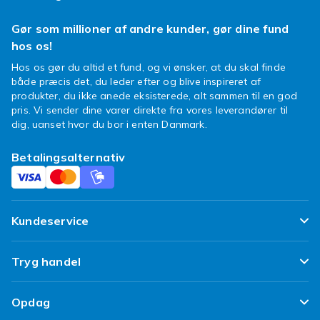
Labubu-inspirerede figurer er blevet et varmt
Gør som millioner af andre kunder, gør dine fund
emne på TikTok og sociale medier. Samlere
hos os!
over hele verden viser deres samlinger frem,
Hos os gør du altid et fund, og vi ønsker, at du skal finde
bygger outfits med dukketøj eller pakker
både præcis det, du leder efter og blive inspireret af
blindæsker ud på jagt efter sjældne figurer.
produkter, du ikke anede eksisterede, alt sammen til en god
Dette er mere end bare et tøjdyr - det er en
pris. Vi sender dine varer direkte fra vores leverandører til
trend at være en del af.
dig, uanset hvor du bor i enten Danmark.
Byg din egen verden af ​​
Betalingsalternativ
samlere
Det bedste? Du kan kombinere dem frit.
Kundeservice
Udforsk vores populære blindæsker,
monstervæsner, nøgleringe og dukketøj - og
Ofte stillede spørgsmål
skab en kollektion, der er helt din egen. Skift
Tryg handel
tøj, skift figurer, skift udtryk - der er ingen
Spor min pakke
regler, kun muligheder.
Tilfredshedsgaranti
Opdag
Levering