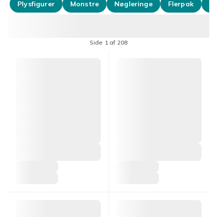
Plysfigurer
Monstre
Nøgleringe
Flerpak
Vi
Side 1 af 208