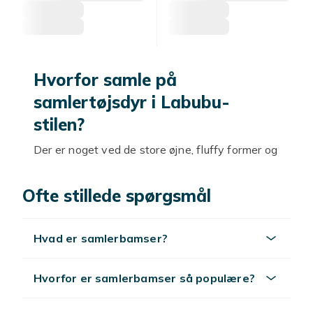
Hvorfor samle på
samlertøjsdyr i Labubu-
stilen?
Der er noget ved de store øjne, fluffy former og
udtryksfulde detaljer, der gør dig øjeblikkeligt
fanget. Figurerne er skabt i en Labubu-
Ofte stillede spørgsmål
inspireret stil – en æstetik, der kombinerer
nuttethed, lune og en sans for design på en
måde, der har gjort dem populære over hele
Hvad er samlerbamser?
verden. De er farverige, fulde af karakter og
lige værdsat af voksne samlere som af børn.
Hvorfor er samlerbamser så populære?
Kvalitet og karakter i hver