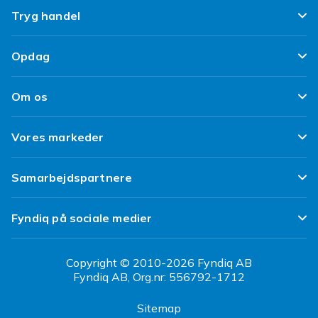
Ofte stillede spørgsmål
Tryg handel
Spor min pakke
Tilfredshedsgaranti
Opdag
Levering
Kundeanmeldelser
Top 100 fund
Fortryd & returner her
Om os
Politik & Vilkår
Design dit eget tøj
Betaling
Klimaarbejde
Brukt/ Refurbished
Vores markeder
Design dit eget mobilcover
Kundeservice
Job hos Fyndiq
Tillbagekaldelser
Fyndiq Sverige
Samarbejdspartnere
Tilgængelighed
Fyndiq Finland
Partner Help Center
Transparensrapport
Fyndiq på sociale medier
Fyndiq Norge
Regler og kvalitet
CDON Danmark
Copyright © 2010-2026 Fyndiq AB
Fyndiq AB, Org.nr: 556792-1712
CDON Sverige
Sitemap
CDON Finland