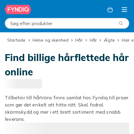
Spring til hovedindhold
Søg efter produkter
Startside
Helse og skønhed
Hår
Hår
Ægte
Hair
Find billige hårflettede hår
online
Tillbehör till hårträns finns samlat hos Fyndiq till priser
som gør det enkelt att hitta rätt. Skal, fodral,
skärmskydd og mer i ett brett sortiment med snabb
leverans.