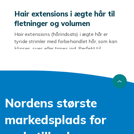
Hair extensions i ægte hår til
fletninger og volumen
Hair extensions (hårindsats) i ægte hår er
tynde strimler med forbehandlet hår, som kan
klipses, syes eller tapes ind. Perfekt til
fletninger, boho-frisurer eller ekstra volumen.
Forskellige fæstemetoder
Clip-in sættes hjemme på minutter. Syede
(weave) holder 6-8 uger. Tapede
tape
extensions
holder 4-8 uger. Vælg metode efter
Nordens største
hvor længe du vil have det siddende.
Udforsk mere
markedsplads for
Se
clip-on
,
flip-in
,
mikroringe
og
extensions
.
Alt under
ægte hår
.