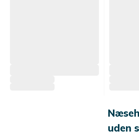
Næsehå
uden 