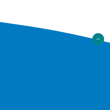
er
. Alt