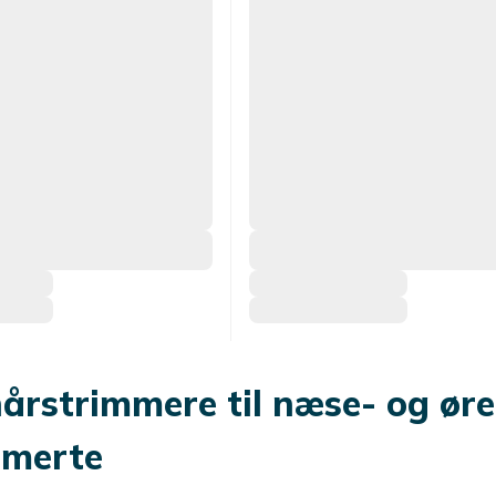
rstrimmere til næse- og ør
smerte