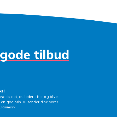
 mere trimmere
oversigt
,
skægtrimmere
,
øjenbrynstrimmer
og
barbermaskin
ning
.
gode tilbud
os!
ræcis det, du leder efter og blive
l en god pris. Vi sender dine varer
n Danmark.