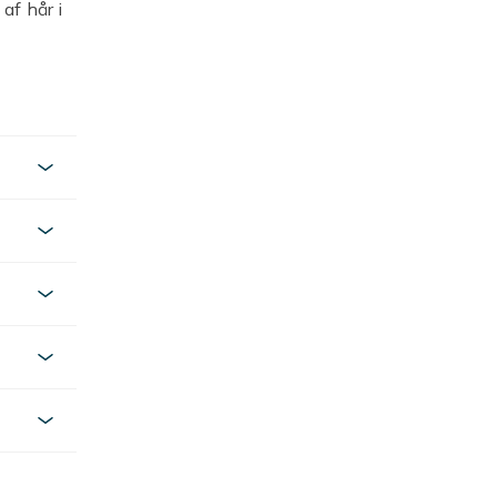
af hår i
e og USB-
kt
kke kan
or
for bedre
ntlig
 det kan
 eller
ts-