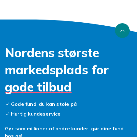
Se også vores udvalg af
børnetapeter
,
børnetapetborter
,
børnetapeter
,
fototapeter
og
tapeter og borter
, og find alt du behøver
hos CDON.
Nordens største
markedsplads for
gode tilbud
Gode fund, du kan stole på
Hurtig kundeservice
Gør som millioner af andre kunder, gør dine fund
hos os!