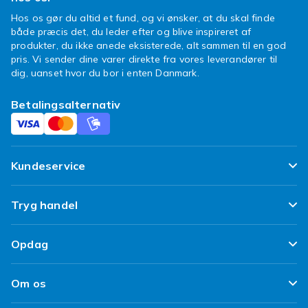
Hos os gør du altid et fund, og vi ønsker, at du skal finde
både præcis det, du leder efter og blive inspireret af
produkter, du ikke anede eksisterede, alt sammen til en god
pris. Vi sender dine varer direkte fra vores leverandører til
dig, uanset hvor du bor i enten Danmark.
Betalingsalternativ
Kundeservice
Ofte stillede spørgsmål
Tryg handel
Spor min pakke
Tilfredshedsgaranti
Opdag
Levering
Kundeanmeldelser
Top 100 fund
Fortryd & returner her
Om os
Politik & Vilkår
Design dit eget tøj