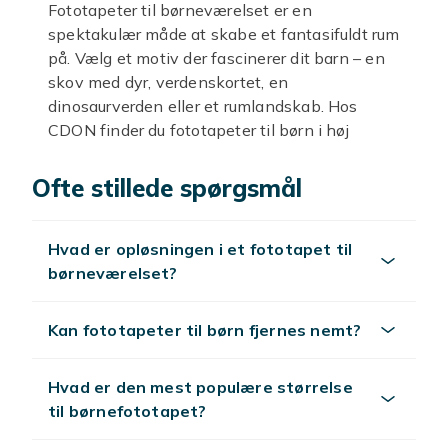
Fototapeter til børneværelset er en
spektakulær måde at skabe et fantasifuldt rum
på. Vælg et motiv der fascinerer dit barn – en
skov med dyr, verdenskortet, en
dinosaurverden eller et rumlandskab. Hos
CDON finder du fototapeter til børn i høj
opløsning der er nemme at montere og giver
et imponerende visuelt resultat. Et
Ofte stillede spørgsmål
børnefototapet forvandler ethvert
børneværelse til et eventyrland der stimulerer
Hvad er opløsningen i et fototapet til
barnets fantasi og kreativitet.
børneværelset?
Billedtapeter til børneværelset fås i motiver
fra eventyrs- og dyreverdenen til kortmotiver
og verdenskort. De er produceret i skarpe
Kan fototapeter til børn fjernes nemt?
farver og høj opløsning og transformerer et
simpelt rum til en hel oplevelse. Vær
Hvad er den mest populære størrelse
opmærksom på antallet af baner og eventuel
til børnefototapet?
mønsterrapport ved bestilling.