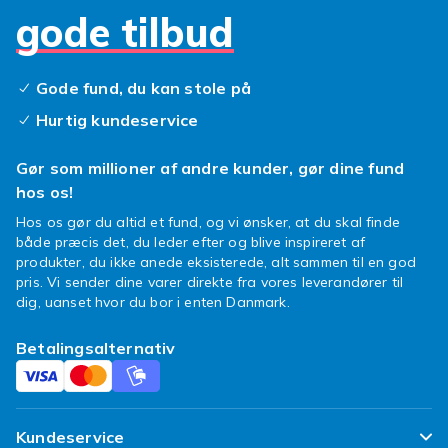
kartoffelskrællere
gode tilbud
Kartoffelskrællere fås især som langskrællere
og tværskrællere. Langskrælleren har bladet i
Gode fund, du kan stole på
forlængelse af håndtaget og bruges med en
knivlignende bevægelse, som mange kender
Hurtig kundeservice
og holder af. Tværskrælleren, også kaldet Y-
skræller, har bladet på tværs og giver et fast
Gør som millioner af andre kunder, gør dine fund
greb til hurtige tag, hvilket er praktisk ved
hos os!
større mængder. Nogle modeller har et
Hos os gør du altid et fund, og vi ønsker, at du skal finde
pendulblad, der vipper med kartoflens runding
både præcis det, du leder efter og blive inspireret af
for en jævn skræl, og mange har desuden en
produkter, du ikke anede eksisterede, alt sammen til en god
lille spids til at fjerne øjne og pletter. Vælg den
pris. Vi sender dine varer direkte fra vores leverandører til
dig, uanset hvor du bor i enten Danmark.
facon, der føles mest naturlig for dig.
Materiale og kvalitet
Betalingsalternativ
Bladet på en kartoffelskræller er som regel i
rustfrit stål, der holder skarpheden og ikke
ruster, selv ved daglig brug. Håndtaget kan
Kundeservice