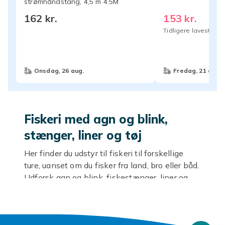
strømhåndstang, 4,5 m 4.5M
162 kr.
153 kr.
Tidligere laveste pri
onsdag, 26 aug.
fredag, 21 aug.
Fiskeri med agn og blink,
stænger, liner og tøj
Her finder du udstyr til fiskeri til forskellige
ture, uanset om du fisker fra land, bro eller båd.
Udforsk agn og blink, fiskestænger, liner og
fisketøj samlet ét sted og sammenlign
muligheder efter hvordan du vil fiske.
Start med forholdene dér hvor du fisker. I stille