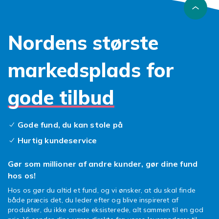
vand og strøm kan forskellige agn og blink
fungere forskelligt, og valg af stang handler
ofte om kastelængde, føling og hvilken
Nordens største
metode du vil bruge. Kig også på liner ud fra
type og styrke, og vælg fisketøj efter vejr,
markedsplads for
temperatur og om du prioriterer bevægelighed
eller ekstra beskyttelse.
gode tilbud
Byg en stabil base og fyld på med nye agn og
små detaljer når du finder det der virker for dig.
Udvalget opdateres løbende, så kig gerne forbi
Gode fund, du kan stole på
igen før næste tur og sammenlign flere
muligheder hos Fyndiq.
Hurtig kundeservice
Gør som millioner af andre kunder, gør dine fund
hos os!
Hos os gør du altid et fund, og vi ønsker, at du skal finde
både præcis det, du leder efter og blive inspireret af
produkter, du ikke anede eksisterede, alt sammen til en god