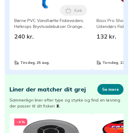
Køb
Læg Børne PVC Vandtætte Fi
Børne PVC Vandtætte Fiskevaders,
Bass Pro Shops Tr
Helkrops Brystvadebukser Orange
Udendørs Fiske Ne
Størrelse 30/31 Orange 30/31
240 kr.
132 kr.
tirsdag, 25 aug.
torsdag, 27 aug
Liner der matcher dit grej
Se mere
Sammenlign liner efter type og styrke og find en løsning
der passer til dit fiskeri 🧵
-4 %