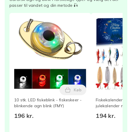
passer til vandet og din metode 🎣
Køb
Læg 10 stk. LED fiskeblink -
10 stk. LED fiskeblink - fiskeskeer -
Fiskekalender 202
blinkende agn blink (FMY)
julekalender med 
fiskegrej julekalen
196 kr.
194 kr.
fisketilbehørssæt,
nedtællingskalende