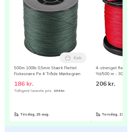
Køb
Læg 500m 100lb 0,5mm Stærk
500m 100lb 0,5mm Stærk Flettet
4-strenget flettet 
Fiskesnøre Pe 4 Tråde Mørkegrøn
Yd/500 m - 30 LB/
186 kr.
206 kr.
Tidligere laveste pris:
194 kr.
tirsdag, 25 aug.
torsdag, 27 aug