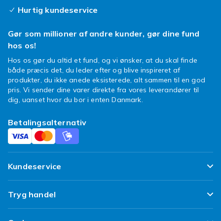
Stresslegetøj, fidget toys og squishies er
Hurtig kundeservice
præcis den slags ting du vil have i nærheden.
Ikke nødvendigvis fordi du behøver dem, men
Gør som millioner af andre kunder, gør dine fund
bestemt fordi du vil have dem.
hos os!
Hos os gør du altid et fund, og vi ønsker, at du skal finde
både præcis det, du leder efter og blive inspireret af
produkter, du ikke anede eksisterede, alt sammen til en god
pris. Vi sender dine varer direkte fra vores leverandører til
dig, uanset hvor du bor i enten Danmark.
Betalingsalternativ
Kundeservice
Ofte stillede spørgsmål
Tryg handel
Spor min pakke
Tilfredshedsgaranti