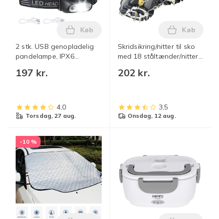
Køb
Køb
Læg 2 stk. USB genopladelig pandelampe
Læg Skridsi
2 stk. USB genopladelig
Skridsikring/nitter til sko
pandelampe, IPX6
med 18 ståltænder/nitter
vandtæt, ultralet superlys
(L)
197 kr.
202 kr.
160 lumen LED
pandelampe med
bevægelsessensor og
rødt lys
4,0
3,5
torsdag, 27 aug.
onsdag, 12 aug.
-10 %