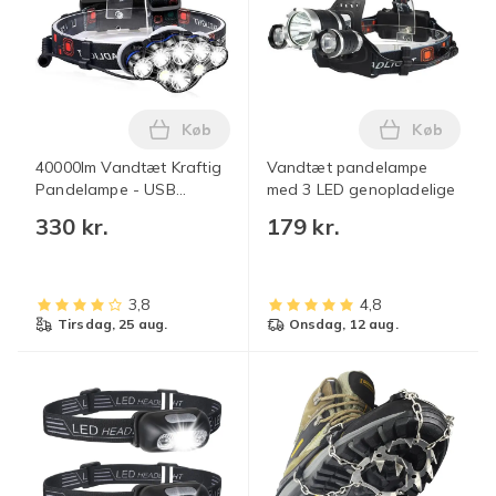
Køb
Køb
Læg 40000lm Vandtæt Kraftig Pandelam
Læg Vandt
40000lm Vandtæt Kraftig
Vandtæt pandelampe
Pandelampe - USB
med 3 LED genopladelige
Genopladelig
330 kr.
179 kr.
Pandelampe
3,8
4,8
tirsdag, 25 aug.
onsdag, 12 aug.