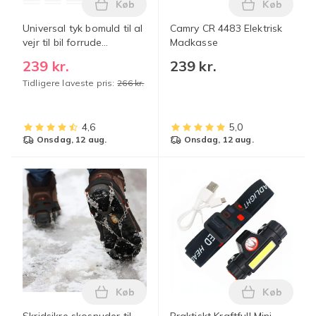
Køb
Køb
Læg Universal tyk bomuld til al vejr til 
Læg Camry 
Universal tyk bomuld til al
Camry CR 4483 Elektrisk
vejr til bil forrude
Madkasse
Solbeskytter Silver
239 kr.
239 kr.
Tidligere laveste pris:
266 kr.
4,6
5,0
onsdag, 12 aug.
onsdag, 12 aug.
Køb
Køb
Læg Skridsikre skosnuder til kvinder - S
Læg Prakti