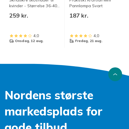
Skridsikre skosnuder til
Praktiskt Kraftfull Mini
kvinder - Størrelse 36-40
Pannlampa Svart
med 19 snuder
259 kr.
187 kr.
4,0
4,0
onsdag, 12 aug.
fredag, 21 aug.
Nordens største
markedsplads for
gode tilbud