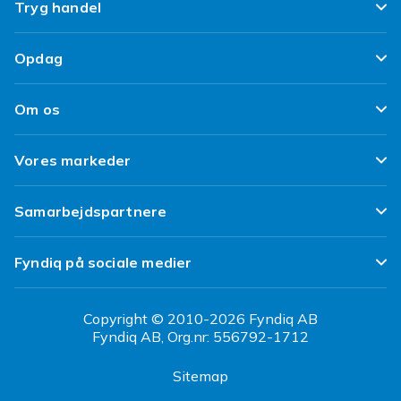
Ofte stillede spørgsmål
Tryg handel
Spor min pakke
Tilfredshedsgaranti
Opdag
Levering
Kundeanmeldelser
Top 100 fund
Fortryd & returner her
Om os
Politik & Vilkår
Design dit eget tøj
Betaling
Klimaarbejde
Brukt/ Refurbished
Vores markeder
Design dit eget mobilcover
Kundeservice
Job hos Fyndiq
Tillbagekaldelser
Fyndiq Sverige
Samarbejdspartnere
Tilgængelighed
Fyndiq Finland
Partner Help Center
Transparensrapport
Fyndiq på sociale medier
Fyndiq Norge
Regler og kvalitet
CDON Danmark
Copyright © 2010-2026 Fyndiq AB
Fyndiq AB, Org.nr: 556792-1712
CDON Sverige
Sitemap
CDON Finland