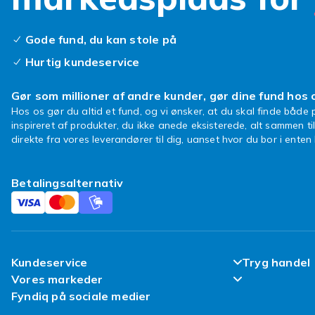
Gode fund, du kan stole på
Hurtig kundeservice
Gør som millioner af andre kunder, gør dine fund hos 
Hos os gør du altid et fund, og vi ønsker, at du skal finde både p
inspireret af produkter, du ikke anede eksisterede, alt sammen ti
direkte fra vores leverandører til dig, uanset hvor du bor i ente
Betalingsalternativ
Kundeservice
Tryg handel
Vores markeder
Ofte stillede spørgsmål
Tilfredsheds
Fyndiq på sociale medier
Fyndiq Sverige
Spor min pakke
Kundeanmeld