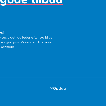
os!
ræcis det, du leder efter og blive
l en god pris. Vi sender dine varer
n Danmark.
Opdag
garanti
Top 100 fund
elser
Design dit eget tøj