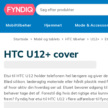
Spring til hovedindhold
Søg efter produkter
Mobiltilbehør
Hjemmet
Mode & Accessor
Brugt
Startside
Mobil og tablets
HTC tilbehør
U12+
E
HTC U12+ cover
Etui til HTC U12 holder telefonen hel længere og giver d
Blød silikon, læderagtig materiale eller hårdt plastik me
af hvor aktiv din hverdag ser ud. Etuiet bevarer adgang ti
behøver tage det af. Forestil dig hvis det rigtige etui kun
frem? Fyndiq har etui til HTC U12 i flere udførelser til fynd