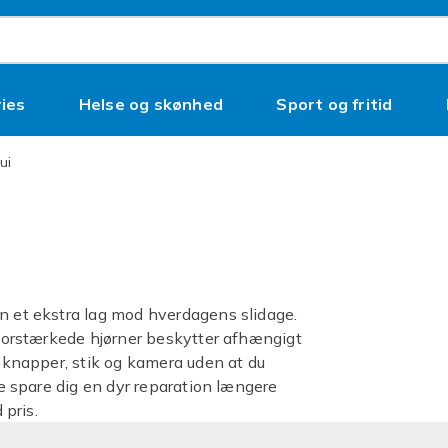
ies
Helse og skønhed
Sport og fritid
tui
en et ekstra lag mod hverdagens slidage.
d forstærkede hjørner beskytter afhængigt
l knapper, stik og kamera uden at du
ne spare dig en dyr reparation længere
 pris.