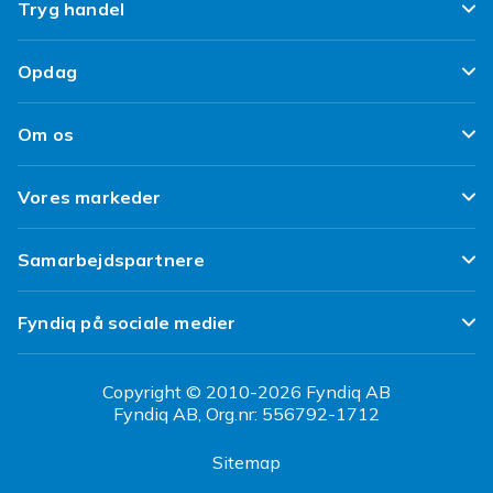
Ofte stillede spørgsmål
Tryg handel
Spor min pakke
Tilfredshedsgaranti
Opdag
Levering
Kundeanmeldelser
Top 100 fund
Fortryd & returner her
Om os
Politik & Vilkår
Design dit eget tøj
Betaling
Klimaarbejde
Brukt/ Refurbished
Vores markeder
Design dit eget mobilcover
Kundeservice
Job hos Fyndiq
Tillbagekaldelser
Fyndiq Sverige
Samarbejdspartnere
Tilgængelighed
Fyndiq Finland
Partner Help Center
Transparensrapport
Fyndiq på sociale medier
Fyndiq Norge
Regler og kvalitet
CDON Danmark
Copyright © 2010-2026 Fyndiq AB
Fyndiq AB, Org.nr: 556792-1712
CDON Sverige
Sitemap
CDON Finland