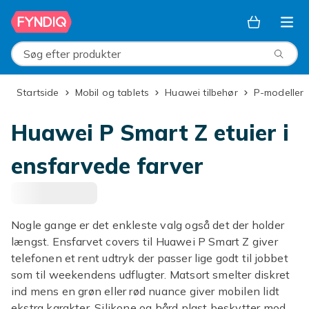
Spring til hovedindhold
Søg efter produkter
Startside
Mobil og tablets
Huawei tilbehør
P-modeller
Huawei P Smart Z etuier i
ensfarvede farver
Nogle gange er det enkleste valg også det der holder
længst. Ensfarvet covers til Huawei P Smart Z giver
telefonen et rent udtryk der passer lige godt til jobbet
som til weekendens udflugter. Matsort smelter diskret
ind mens en grøn eller rød nuance giver mobilen lidt
ekstra karakter. Silikone og hård plast beskytter mod