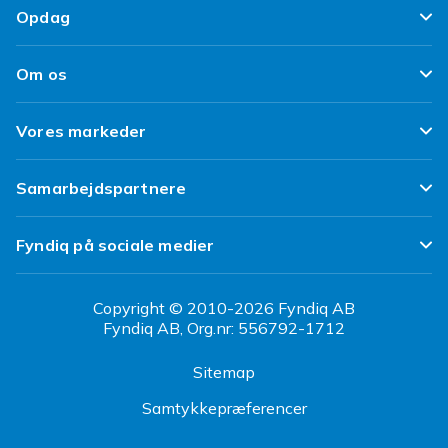
Tilfredshedsgaranti
Opdag
Levering
Kundeanmeldelser
Top 100 fund
Fortryd & returner her
Om os
Politik & Vilkår
Design dit eget tøj
Betaling
Klimaarbejde
Brukt/ Refurbished
Vores markeder
Design dit eget mobilcover
Kundeservice
Job hos Fyndiq
Tillbagekaldelser
Fyndiq Sverige
Samarbejdspartnere
Tilgængelighed
Fyndiq Finland
Partner Help Center
Transparensrapport
Fyndiq på sociale medier
Fyndiq Norge
Regler og kvalitet
CDON Danmark
Copyright © 2010-2026 Fyndiq AB
Fyndiq AB, Org.nr: 556792-1712
CDON Sverige
Sitemap
CDON Finland
Samtykkepræferencer
CDON Norge