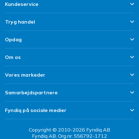
Kundeservice
Ofte stillede spørgsmål
Tryg handel
Spor min pakke
Tilfredshedsgaranti
Opdag
Levering
Kundeanmeldelser
Top 100 fund
Fortryd & returner her
Om os
Politik & Vilkår
Design dit eget tøj
Betaling
Klimaarbejde
Brukt/ Refurbished
Vores markeder
Design dit eget mobilcover
Kundeservice
Job hos Fyndiq
Tillbagekaldelser
Fyndiq Sverige
Samarbejdspartnere
Tilgængelighed
Fyndiq Finland
Partner Help Center
Transparensrapport
Fyndiq på sociale medier
Fyndiq Norge
Regler og kvalitet
CDON Danmark
Copyright © 2010-2026 Fyndiq AB
Fyndiq AB, Org.nr: 556792-1712