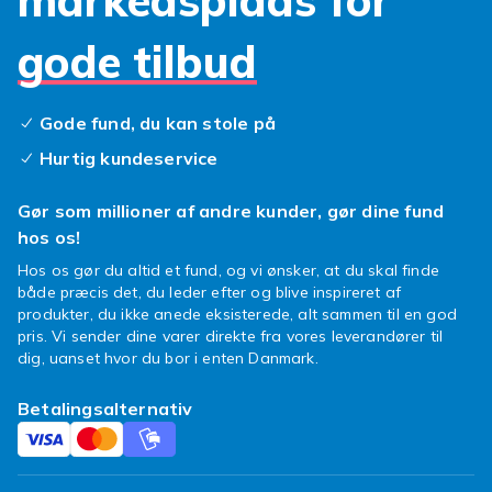
markedsplads for
Fra hærdet glas til tynde plastikfilm er der i
vores sortiment virkelig noget for enhver
gode tilbud
smag. Og det bedste af det? De er både
overkommelige i pris og nemme at påføre!
Gode fund, du kan stole på
Så hvorfor vente? Udforsk vores brede udvalg
Hurtig kundeservice
af skærmbeskyttere til Huawei P10 Lite og
find den perfekte beskyttelse til din telefon.
Gør som millioner af andre kunder, gør dine fund
Gør et kup og shop her i dag for at give din
hos os!
smartphone den pleje, den fortjener. Beskyt
din skærm og shop nu!
Hos os gør du altid et fund, og vi ønsker, at du skal finde
både præcis det, du leder efter og blive inspireret af
produkter, du ikke anede eksisterede, alt sammen til en god
pris. Vi sender dine varer direkte fra vores leverandører til
dig, uanset hvor du bor i enten Danmark.
Betalingsalternativ