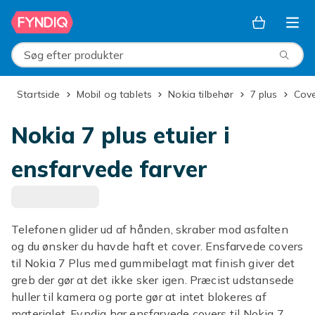
Spring til hovedindhold
Søg efter produkter
Startside
Mobil og tablets
Nokia tilbehør
7 plus
Cov
Nokia 7 plus etuier i
ensfarvede farver
Telefonen glider ud af hånden, skraber mod asfalten
og du ønsker du havde haft et cover. Ensfarvede covers
til Nokia 7 Plus med gummibelagt mat finish giver det
greb der gør at det ikke sker igen. Præcist udstansede
huller til kamera og porte gør at intet blokeres af
materialet. Fyndiq har ensfarvede covers til Nokia 7