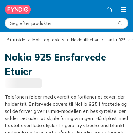
Spring til hovedindhold
Søg efter produkter
Startside
Mobil og tablets
Nokia tilbehør
Lumia 925
Nokia 925 Ensfarvede
Etuier
Telefonen følger med overalt og fortjener et cover, der
holder trit. Enfarvede covers til Nokia 925 i frostede og
solide farver giver Lumia-modellen en beskyttelse, der
sidder tæt uden at skjule formgivningen. Hårdplast med
frostet overflade skjuler fingeraftryk bedre end blankt
materiale og føles rart i hånden. Fyndiq har enfarvede