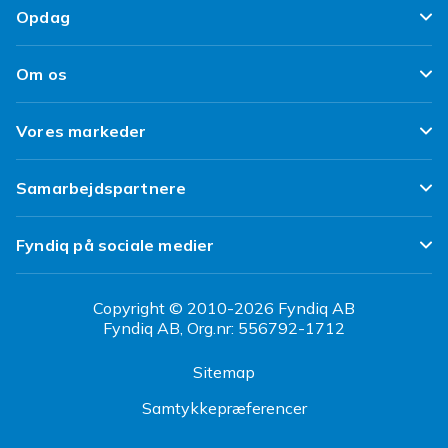
Tilfredshedsgaranti
Opdag
Levering
Kundeanmeldelser
Top 100 fund
Fortryd & returner her
Om os
Politik & Vilkår
Design dit eget tøj
Betaling
Klimaarbejde
Brukt/ Refurbished
Vores markeder
Design dit eget mobilcover
Kundeservice
Job hos Fyndiq
Tillbagekaldelser
Fyndiq Sverige
Samarbejdspartnere
Tilgængelighed
Fyndiq Finland
Partner Help Center
Transparensrapport
Fyndiq på sociale medier
Fyndiq Norge
Regler og kvalitet
CDON Danmark
Copyright © 2010-2026 Fyndiq AB
Fyndiq AB, Org.nr: 556792-1712
CDON Sverige
Sitemap
CDON Finland
Samtykkepræferencer
CDON Norge