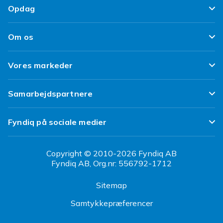
Tilfredshedsgaranti
Opdag
Levering
Kundeanmeldelser
Top 100 fund
Fortryd & returner her
Om os
Politik & Vilkår
Design dit eget tøj
Betaling
Klimaarbejde
Brukt/ Refurbished
Vores markeder
Design dit eget mobilcover
Kundeservice
Job hos Fyndiq
Tillbagekaldelser
Fyndiq Sverige
Samarbejdspartnere
Tilgængelighed
Fyndiq Finland
Partner Help Center
Transparensrapport
Fyndiq på sociale medier
Fyndiq Norge
Regler og kvalitet
CDON Danmark
Copyright © 2010-2026 Fyndiq AB
Fyndiq AB, Org.nr: 556792-1712
CDON Sverige
Sitemap
CDON Finland
Samtykkepræferencer
CDON Norge