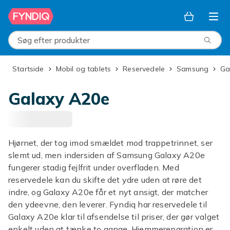
Spring til hovedindhold
Søg efter produkter
Startside
Mobil og tablets
Reservedele
Samsung
G
Galaxy A20e
Hjørnet, der tog imod smældet mod trappetrinnet, ser
slemt ud, men indersiden af Samsung Galaxy A20e
fungerer stadig fejlfrit under overfladen. Med
reservedele kan du skifte det ydre uden at røre det
indre, og Galaxy A20e får et nyt ansigt, der matcher
den ydeevne, den leverer. Fyndiq har reservedele til
Galaxy A20e klar til afsendelse til priser, der gør valget
enkelt uden at tænke to gange. Hjemmereparation er