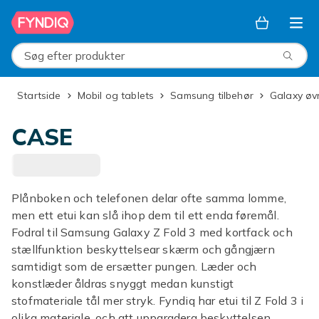
Spring til hovedindhold
Søg efter produkter
Startside
Mobil og tablets
Samsung tilbehør
Galaxy øv
CASE
Plånboken och telefonen delar ofte samma lomme,
men ett etui kan slå ihop dem til ett enda føremål.
Fodral til Samsung Galaxy Z Fold 3 med kortfack och
stællfunktion beskyttelsear skærm och gångjærn
samtidigt som de ersætter pungen. Læder och
konstlæder åldras snyggt medan kunstigt
stofmateriale tål mer stryk. Fyndiq har etui til Z Fold 3 i
olika materiale, och att uppgradera beskyttelsen