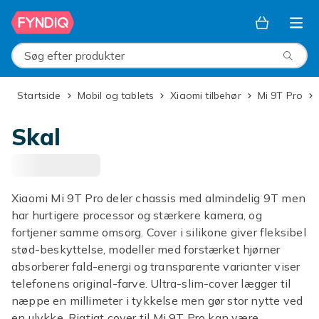
Spring til hovedindhold
Søg efter produkter
Startside
Mobil og tablets
Xiaomi tilbehør
Mi 9T Pro
Skal
Xiaomi Mi 9T Pro deler chassis med almindelig 9T men
har hurtigere processor og stærkere kamera, og
fortjener samme omsorg. Cover i silikone giver fleksibel
stød-beskyttelse, modeller med forstærket hjørner
absorberer fald-energi og transparente varianter viser
telefonens original-farve. Ultra-slim-cover lægger til
næppe en millimeter i tykkelse men gør stor nytte ved
en ulykke. Rigtigt cover til Mi 9T Pro kan være