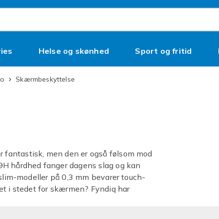
ies
Helse og skønhed
Sport og fritid
ro
Skærmbeskyttelse
 fantastisk, men den er også følsom mod
 9H hårdhed fanger dagens slag og kan
a-slim-modeller på 0,3 mm bevarer touch-
et i stedet for skærmen? Fyndiq har