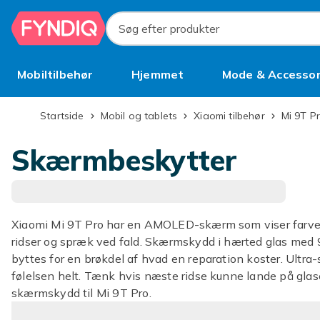
Spring til hovedindhold
Søg efter produkter
Mobiltilbehør
Hjemmet
Mode & Accessor
Brugt
Startside
Mobil og tablets
Xiaomi tilbehør
Mi 9T P
Skærmbeskytter
Xiaomi Mi 9T Pro har en AMOLED-skærm som viser farver
ridser og spræk ved fald. Skærmskydd i hærted glas med
byttes for en brøkdel af hvad en reparation koster. Ultr
følelsen helt. Tænk hvis næste ridse kunne lande på glas
skærmskydd til Mi 9T Pro.