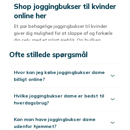
Shop joggingbukser til kvinder
online her
Et par behagelige joggingbukser til kvinder
giver dig mulighed for at slappe af og forkæle
dig selv med et roligt øjeblik. Og hvilken
kvinde ønsker ikke det, når livet ofte er
Ofte stillede spørgsmål
hektisk? Her hos Fyndiq har vi et stort udvalg
af joggingbukser, og på netop denne side
finder du bukser til kvinder. Vælg mellem alt
Hvor kan jeg købe joggingbukser dame
fra oplagte sorte joggingbukser til tynde
billigt online?
joggingbukser, der også er fantastiske til yoga
eller anden træning. Hvis du ønsker mere
aktive bukser, så tjek vores joggingbukser ud.
Hvilke joggingbukser dame er bedst til
Og hvis du ikke finder det, du leder efter, så kig
hverdagsbrug?
snart igen. Vi modtager nye produkter hver
dag!
Kan man have joggingbukser dame
udenfor hjemmet?
Tips til et vellykket køb