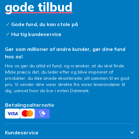
materialet, men tænk også over farven og
gode tilbud
formen, så bliver du tilfreds!
Gode fund, du kan stole på
Hurtig kundeservice
Gør som millioner af andre kunder, gør dine fund
hos os!
Hos os gør du altid et fund, og vi ønsker, at du skal finde
både præcis det, du leder efter og blive inspireret af
produkter, du ikke anede eksisterede, alt sammen til en god
pris. Vi sender dine varer direkte fra vores leverandører til
dig, uanset hvor du bor i enten Danmark.
Betalingsalternativ
Kundeservice