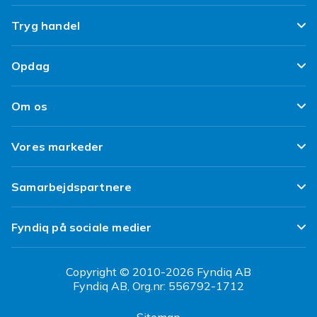
Ofte stillede spørgsmål
Tryg handel
Spor min pakke
Tilfredshedsgaranti
Opdag
Levering
Kundeanmeldelser
Top 100 fund
Fortryd & returner her
Om os
Politik & Vilkår
Design dit eget tøj
Betaling
Klimaarbejde
Brukt/ Refurbished
Vores markeder
Design dit eget mobilcover
Kundeservice
Job hos Fyndiq
Tillbagekaldelser
Fyndiq Sverige
Samarbejdspartnere
Tilgængelighed
Fyndiq Finland
Partner Help Center
Transparensrapport
Fyndiq på sociale medier
Fyndiq Norge
Regler og kvalitet
CDON Danmark
Copyright © 2010-2026 Fyndiq AB
Fyndiq AB, Org.nr: 556792-1712
CDON Sverige