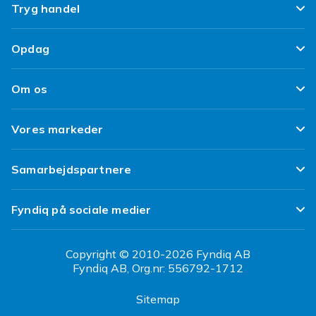
Ofte stillede spørgsmål
Tryg handel
Spor min pakke
Tilfredshedsgaranti
Opdag
Levering
Kundeanmeldelser
Top 100 fund
Fortryd & returner her
Om os
Politik & Vilkår
Design dit eget tøj
Betaling
Klimaarbejde
Brukt/ Refurbished
Vores markeder
Design dit eget mobilcover
Kundeservice
Job hos Fyndiq
Tillbagekaldelser
Fyndiq Sverige
Samarbejdspartnere
Tilgængelighed
Fyndiq Finland
Partner Help Center
Transparensrapport
Fyndiq på sociale medier
Fyndiq Norge
Regler og kvalitet
CDON Danmark
Copyright © 2010-2026 Fyndiq AB
Fyndiq AB, Org.nr: 556792-1712
CDON Sverige
Sitemap
CDON Finland