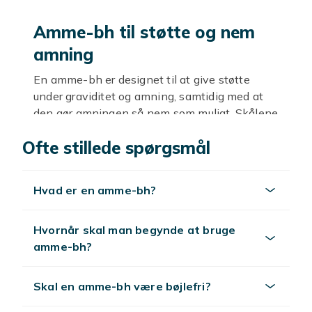
Amme-bh til støtte og nem
amning
En amme-bh er designet til at give støtte
under graviditet og amning, samtidig med at
den gør amningen så nem som muligt. Skålene
kan let foldes ned eller åbnes med én hånd, så
Ofte stillede spørgsmål
du kan amme diskret uden at tage hele bh'en
af. De fleste modeller er bløde, elastiske og
sømløse, så de passer til en krop der forandrer
Hvad er en amme-bh?
sig. Her finder du amme-bh'er til både nat og
dag.
Hvornår skal man begynde at bruge
Sådan vælger du den rette amme-
amme-bh?
bh
Skal en amme-bh være bøjlefri?
Under graviditet og amning ændrer
bryststørrelsen sig ofte, så vælg en model med