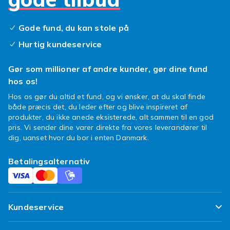
Vælg bløde, åndbare materialer som bomuld
eller elastisk mikrofiber der er rare mod huden.
Gode fund, du kan stole på
Vask gerne i vaskepose og undgå skyllemiddel
der kan mindske elasticiteten. En amme-bh
Hurtig kundeservice
bruges meget, så det kan betale sig at have
flere at skifte mellem.
Gør som millioner af andre kunder, gør dine fund
hos os!
Køb amme-bh online
Hos os gør du altid et fund, og vi ønsker, at du skal finde
både præcis det, du leder efter og blive inspireret af
Uanset om du har brug for en behagelig
produkter, du ikke anede eksisterede, alt sammen til en god
hverdagsmodel, en støttende bh eller en blød
pris. Vi sender dine varer direkte fra vores leverandører til
nat-bh til amning, finder du prisvenlige
dig, uanset hvor du bor i enten Danmark.
alternativer her. Sammenlign modeller,
størrelser og materialer og find din amme-bh
Betalingsalternativ
nemt online hos Fyndiq. Udforsk også resten
af vores sortiment af
ventetøj
.
Kundeservice