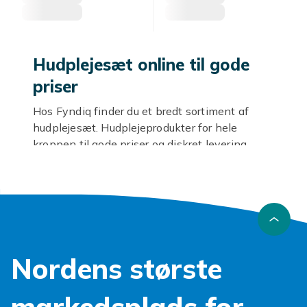
Hudplejesæt online til gode
priser
Hos Fyndiq finder du et bredt sortiment af
hudplejesæt. Hudplejeprodukter for hele
kroppen til gode priser og diskret levering.
Kvalitet og ingredienser
Kropsvenlige ingredienser som hyaluronsyre,
ceramider, shea butter og vitamin E. Vælg efter
hudtype: tør, fedtet, normal eller følsom.
Udforsk mere
Nordens største
Se
hudpleje
.