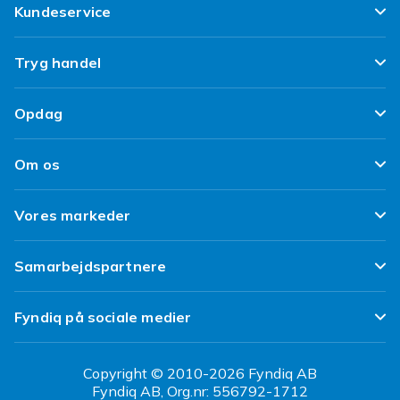
Kundeservice
Ofte stillede spørgsmål
Tryg handel
Spor min pakke
Tilfredshedsgaranti
Opdag
Levering
Kundeanmeldelser
Top 100 fund
Fortryd & returner her
Om os
Politik & Vilkår
Design dit eget tøj
Betaling
Klimaarbejde
Brukt/ Refurbished
Vores markeder
Design dit eget mobilcover
Kundeservice
Job hos Fyndiq
Tillbagekaldelser
Fyndiq Sverige
Samarbejdspartnere
Tilgængelighed
Fyndiq Finland
Partner Help Center
Transparensrapport
Fyndiq på sociale medier
Fyndiq Norge
Regler og kvalitet
CDON Danmark
Copyright © 2010-2026 Fyndiq AB
Fyndiq AB, Org.nr: 556792-1712